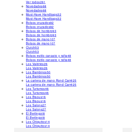
Ver todos
261
Novedades
68
Novedades
68
Must-Have Handbags
32
Must-Have Handbags
32
Bolsos cruzados
92
Bolsos cruzados
92
Bolsos de hombro
93
Bolsos de hombro
93
Bolsos de mano
107
Bolsos de mano
107
Clutch
53
Clutch
53
Bolsos estilo canasto y rafia
48
Bolsos estilo canasto y rafia
48
Los Valéries
26
Los Valéries
26
Los Bambinos
50
Los Bambinos
50
La cartera de mano Rond Carré
25
La cartera de mano Rond Carré
25
Los Turismos
46
Los Turismos
46
Los Bisous
16
Los Bisous
16
Los Salons
27
Los Salons
27
El Berlingot
8
El Berlingot
8
Los Chiquitos
14
Los Chiquitos
14