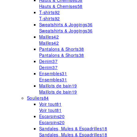
Hauts & Chemises
58
Hauts & Chemises
58
T-shirts
92
T-shirts
92
Sweatshirts & Joggings
36
Sweatshirts & Joggings
36
Mailles
42
Mailles
42
Pantalons & Shorts
38
Pantalons & Shorts
38
Denim
37
Denim
37
Ensembles
31
Ensembles
31
Maillots de bain
19
Maillots de bain
19
Souliers
84
Voir tout
81
Voir tout
81
Escarpins
20
Escarpins
20
Sandales, Mules & Espadrilles
18
Sandales, Mules & Espadrilles
18