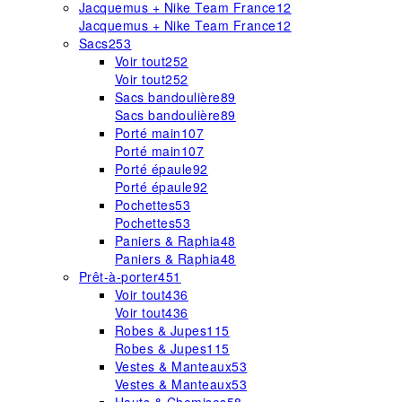
Jacquemus + Nike Team France
12
Jacquemus + Nike Team France
12
Sacs
253
Voir tout
252
Voir tout
252
Sacs bandoulière
89
Sacs bandoulière
89
Porté main
107
Porté main
107
Porté épaule
92
Porté épaule
92
Pochettes
53
Pochettes
53
Paniers & Raphia
48
Paniers & Raphia
48
Prêt-à-porter
451
Voir tout
436
Voir tout
436
Robes & Jupes
115
Robes & Jupes
115
Vestes & Manteaux
53
Vestes & Manteaux
53