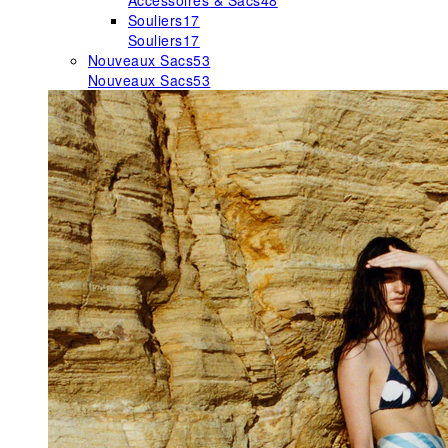
Accessoires & Sacs
48
Souliers
17
Souliers
17
Nouveaux Sacs
53
Nouveaux Sacs
53