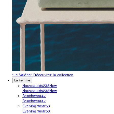
"Le Valérie"
Découvrez la collection
La Femme
Nouveautés
238
New
Nouveautés
238
New
Beachwear
47
Beachwear
47
Evening wear
53
Evening wear
53