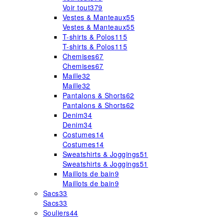
Voir tout
379
Vestes & Manteaux
55
Vestes & Manteaux
55
T-shirts & Polos
115
T-shirts & Polos
115
Chemises
67
Chemises
67
Maille
32
Maille
32
Pantalons & Shorts
62
Pantalons & Shorts
62
Denim
34
Denim
34
Costumes
14
Costumes
14
Sweatshirts & Joggings
51
Sweatshirts & Joggings
51
Maillots de bain
9
Maillots de bain
9
Sacs
33
Sacs
33
Souliers
44