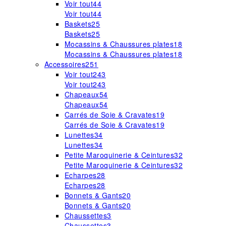
Voir tout
44
Voir tout
44
Baskets
25
Baskets
25
Mocassins & Chaussures plates
18
Mocassins & Chaussures plates
18
Accessoires
251
Voir tout
243
Voir tout
243
Chapeaux
54
Chapeaux
54
Carrés de Soie & Cravates
19
Carrés de Soie & Cravates
19
Lunettes
34
Lunettes
34
Petite Maroquinerie & Ceintures
32
Petite Maroquinerie & Ceintures
32
Echarpes
28
Echarpes
28
Bonnets & Gants
20
Bonnets & Gants
20
Chaussettes
3
Chaussettes
3