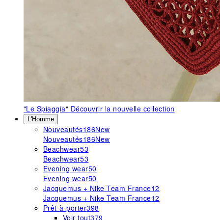
"Le Spiaggia"
Découvrir la nouvelle collection
L'Homme
Nouveautés
186
New
Nouveautés
186
New
Beachwear
53
Beachwear
53
Evening wear
50
Evening wear
50
Jacquemus + Nike Team France
12
Jacquemus + Nike Team France
12
Prêt-à-porter
398
Voir tout
379