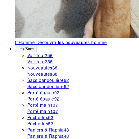
L'Homme
Découvrir les nouveautés homme
Les Sacs
Voir tout
256
Voir tout
256
Nouveautés
68
Nouveautés
68
Sacs bandoulière
92
Sacs bandoulière
92
Porté épaule
92
Porté épaule
92
Porté main
107
Porté main
107
Pochettes
53
Pochettes
53
Paniers & Raphia
48
Paniers & Raphia
48