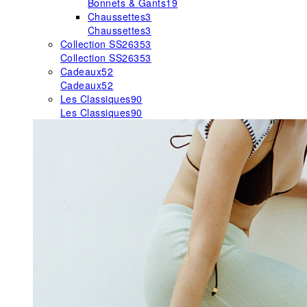
Bonnets & Gants
19
Chaussettes
3
Chaussettes
3
Collection SS26
353
Collection SS26
353
Cadeaux
52
Cadeaux
52
Les Classiques
90
Les Classiques
90