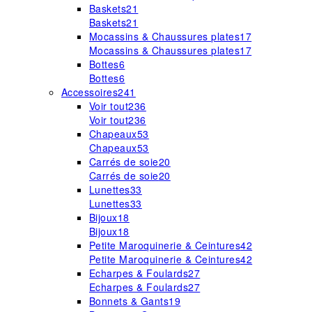
Baskets
21
Baskets
21
Mocassins & Chaussures plates
17
Mocassins & Chaussures plates
17
Bottes
6
Bottes
6
Accessoires
241
Voir tout
236
Voir tout
236
Chapeaux
53
Chapeaux
53
Carrés de soie
20
Carrés de soie
20
Lunettes
33
Lunettes
33
Bijoux
18
Bijoux
18
Petite Maroquinerie & Ceintures
42
Petite Maroquinerie & Ceintures
42
Echarpes & Foulards
27
Echarpes & Foulards
27
Bonnets & Gants
19