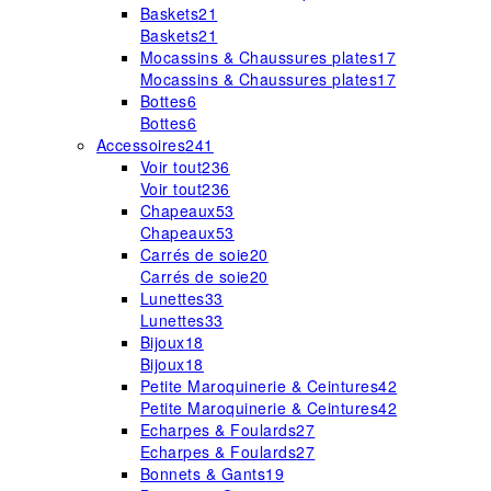
Baskets
21
Baskets
21
Mocassins & Chaussures plates
17
Mocassins & Chaussures plates
17
Bottes
6
Bottes
6
Accessoires
241
Voir tout
236
Voir tout
236
Chapeaux
53
Chapeaux
53
Carrés de soie
20
Carrés de soie
20
Lunettes
33
Lunettes
33
Bijoux
18
Bijoux
18
Petite Maroquinerie & Ceintures
42
Petite Maroquinerie & Ceintures
42
Echarpes & Foulards
27
Echarpes & Foulards
27
Bonnets & Gants
19