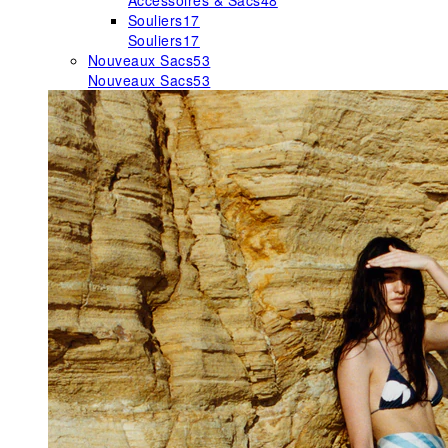
Accessoires & Sacs
48
Souliers
17
Souliers
17
Nouveaux Sacs
53
Nouveaux Sacs
53