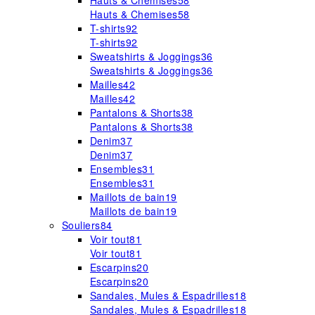
Hauts & Chemises
58
Hauts & Chemises
58
T-shirts
92
T-shirts
92
Sweatshirts & Joggings
36
Sweatshirts & Joggings
36
Mailles
42
Mailles
42
Pantalons & Shorts
38
Pantalons & Shorts
38
Denim
37
Denim
37
Ensembles
31
Ensembles
31
Maillots de bain
19
Maillots de bain
19
Souliers
84
Voir tout
81
Voir tout
81
Escarpins
20
Escarpins
20
Sandales, Mules & Espadrilles
18
Sandales, Mules & Espadrilles
18