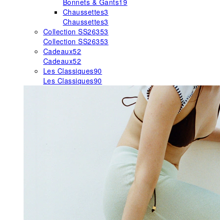
Bonnets & Gants
19
Chaussettes
3
Chaussettes
3
Collection SS26
353
Collection SS26
353
Cadeaux
52
Cadeaux
52
Les Classiques
90
Les Classiques
90