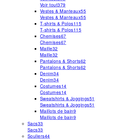
Voir tout
379
Vestes & Manteaux
55
Vestes & Manteaux
55
T-shirts & Polos
115
T-shirts & Polos
115
Chemises
67
Chemises
67
Maille
32
Maille
32
Pantalons & Shorts
62
Pantalons & Shorts
62
Denim
34
Denim
34
Costumes
14
Costumes
14
Sweatshirts & Joggings
51
Sweatshirts & Joggings
51
Maillots de bain
9
Maillots de bain
9
Sacs
33
Sacs
33
Souliers
44