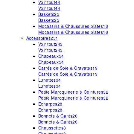
Voir tout
44
Voir tout
44
Baskets
25
Baskets
25
Mocassins & Chaussures plates
18
Mocassins & Chaussures plates
18
Accessoires
251
Voir tout
243
Voir tout
243
Chapeaux
54
Chapeaux
54
Carrés de Soie & Cravates
19
Carrés de Soie & Cravates
19
Lunettes
34
Lunettes
34
Petite Maroquinerie & Ceintures
32
Petite Maroquinerie & Ceintures
32
Echarpes
28
Echarpes
28
Bonnets & Gants
20
Bonnets & Gants
20
Chaussettes
3
Chaussettes
3