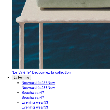
"Le Valérie"
Découvrez la collection
La Femme
Nouveautés
238
New
Nouveautés
238
New
Beachwear
47
Beachwear
47
Evening wear
53
Evening wear
53