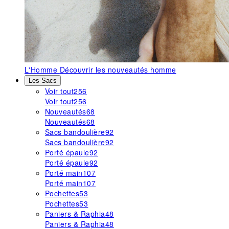
L'Homme
Découvrir les nouveautés homme
Les Sacs
Voir tout
256
Voir tout
256
Nouveautés
68
Nouveautés
68
Sacs bandoulière
92
Sacs bandoulière
92
Porté épaule
92
Porté épaule
92
Porté main
107
Porté main
107
Pochettes
53
Pochettes
53
Paniers & Raphia
48
Paniers & Raphia
48