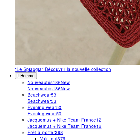
"Le Spiaggia"
Découvrir la nouvelle collection
L'Homme
Nouveautés
186
New
Nouveautés
186
New
Beachwear
53
Beachwear
53
Evening wear
50
Evening wear
50
Jacquemus + Nike Team France
12
Jacquemus + Nike Team France
12
Prêt-à-porter
398
Voir tout
379