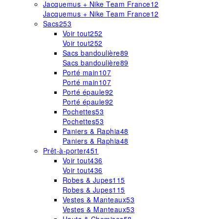
Jacquemus + Nike Team France
12
Jacquemus + Nike Team France
12
Sacs
253
Voir tout
252
Voir tout
252
Sacs bandoulière
89
Sacs bandoulière
89
Porté main
107
Porté main
107
Porté épaule
92
Porté épaule
92
Pochettes
53
Pochettes
53
Paniers & Raphia
48
Paniers & Raphia
48
Prêt-à-porter
451
Voir tout
436
Voir tout
436
Robes & Jupes
115
Robes & Jupes
115
Vestes & Manteaux
53
Vestes & Manteaux
53