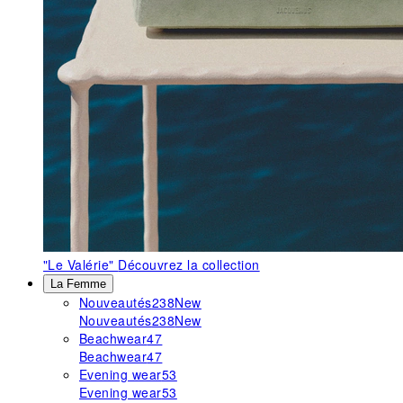
"Le Valérie"
Découvrez la collection
La Femme
Nouveautés
238
New
Nouveautés
238
New
Beachwear
47
Beachwear
47
Evening wear
53
Evening wear
53