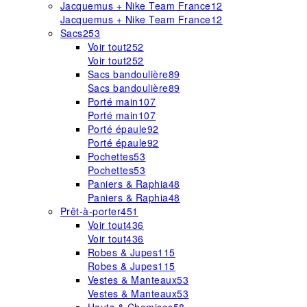
Jacquemus + Nike Team France
12
Jacquemus + Nike Team France
12
Sacs
253
Voir tout
252
Voir tout
252
Sacs bandoulière
89
Sacs bandoulière
89
Porté main
107
Porté main
107
Porté épaule
92
Porté épaule
92
Pochettes
53
Pochettes
53
Paniers & Raphia
48
Paniers & Raphia
48
Prêt-à-porter
451
Voir tout
436
Voir tout
436
Robes & Jupes
115
Robes & Jupes
115
Vestes & Manteaux
53
Vestes & Manteaux
53