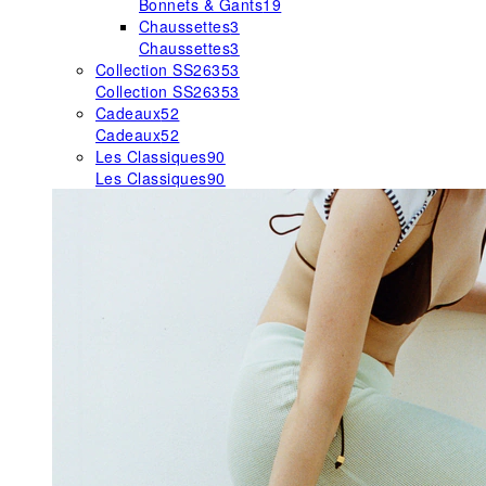
Bonnets & Gants
19
Chaussettes
3
Chaussettes
3
Collection SS26
353
Collection SS26
353
Cadeaux
52
Cadeaux
52
Les Classiques
90
Les Classiques
90