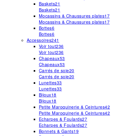
Baskets
21
Baskets
21
Mocassins & Chaussures plates
17
Mocassins & Chaussures plates
17
Bottes
6
Bottes
6
Accessoires
241
Voir tout
236
Voir tout
236
Chapeaux
53
Chapeaux
53
Carrés de soie
20
Carrés de soie
20
Lunettes
33
Lunettes
33
Bijoux
18
Bijoux
18
Petite Maroquinerie & Ceintures
42
Petite Maroquinerie & Ceintures
42
Echarpes & Foulards
27
Echarpes & Foulards
27
Bonnets & Gants
19