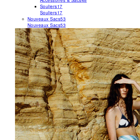
Accessoires & Sacs
48
Souliers
17
Souliers
17
Nouveaux Sacs
53
Nouveaux Sacs
53