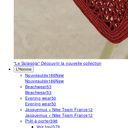
"Le Spiaggia"
Découvrir la nouvelle collection
L'Homme
Nouveautés
186
New
Nouveautés
186
New
Beachwear
53
Beachwear
53
Evening wear
50
Evening wear
50
Jacquemus + Nike Team France
12
Jacquemus + Nike Team France
12
Prêt-à-porter
398
Voir tout
379