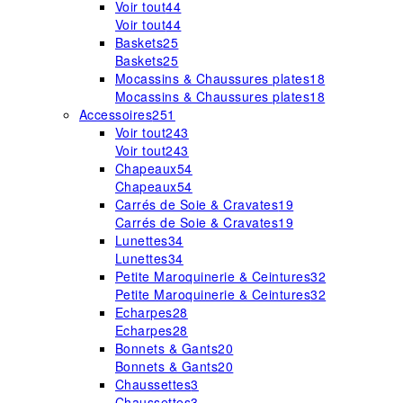
Voir tout
44
Voir tout
44
Baskets
25
Baskets
25
Mocassins & Chaussures plates
18
Mocassins & Chaussures plates
18
Accessoires
251
Voir tout
243
Voir tout
243
Chapeaux
54
Chapeaux
54
Carrés de Soie & Cravates
19
Carrés de Soie & Cravates
19
Lunettes
34
Lunettes
34
Petite Maroquinerie & Ceintures
32
Petite Maroquinerie & Ceintures
32
Echarpes
28
Echarpes
28
Bonnets & Gants
20
Bonnets & Gants
20
Chaussettes
3
Chaussettes
3