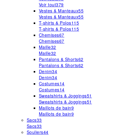
Voir tout
379
Vestes & Manteaux
55
Vestes & Manteaux
55
T-shirts & Polos
115
T-shirts & Polos
115
Chemises
67
Chemises
67
Maille
32
Maille
32
Pantalons & Shorts
62
Pantalons & Shorts
62
Denim
34
Denim
34
Costumes
14
Costumes
14
Sweatshirts & Joggings
51
Sweatshirts & Joggings
51
Maillots de bain
9
Maillots de bain
9
Sacs
33
Sacs
33
Souliers
44