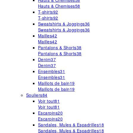
Hauts & Chemises
58
Hauts & Chemises
58
T-shirts
92
T-shirts
92
Sweatshirts & Joggings
36
Sweatshirts & Joggings
36
Mailles
42
Mailles
42
Pantalons & Shorts
38
Pantalons & Shorts
38
Denim
37
Denim
37
Ensembles
31
Ensembles
31
Maillots de bain
19
Maillots de bain
19
Souliers
84
Voir tout
81
Voir tout
81
Escarpins
20
Escarpins
20
Sandales, Mules & Espadrilles
18
Sandales, Mules & Espadrilles
18