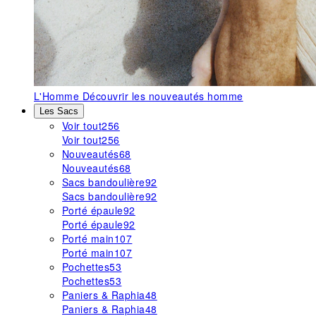
L'Homme
Découvrir les nouveautés homme
Les Sacs
Voir tout
256
Voir tout
256
Nouveautés
68
Nouveautés
68
Sacs bandoulière
92
Sacs bandoulière
92
Porté épaule
92
Porté épaule
92
Porté main
107
Porté main
107
Pochettes
53
Pochettes
53
Paniers & Raphia
48
Paniers & Raphia
48