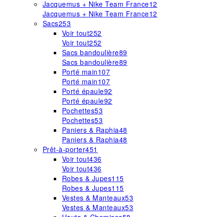
Jacquemus + Nike Team France
12
Jacquemus + Nike Team France
12
Sacs
253
Voir tout
252
Voir tout
252
Sacs bandoulière
89
Sacs bandoulière
89
Porté main
107
Porté main
107
Porté épaule
92
Porté épaule
92
Pochettes
53
Pochettes
53
Paniers & Raphia
48
Paniers & Raphia
48
Prêt-à-porter
451
Voir tout
436
Voir tout
436
Robes & Jupes
115
Robes & Jupes
115
Vestes & Manteaux
53
Vestes & Manteaux
53