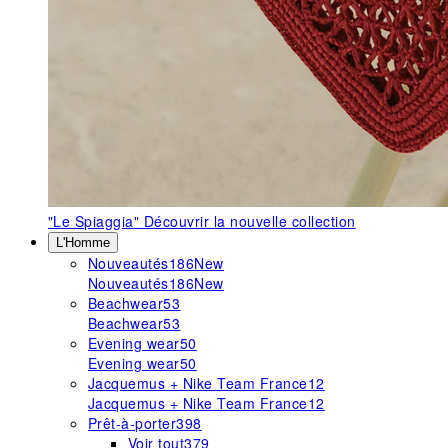
"Le Spiaggia"
Découvrir la nouvelle collection
L'Homme
Nouveautés
186
New
Nouveautés
186
New
Beachwear
53
Beachwear
53
Evening wear
50
Evening wear
50
Jacquemus + Nike Team France
12
Jacquemus + Nike Team France
12
Prêt-à-porter
398
Voir tout
379