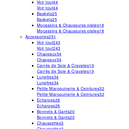
Voir tout
44
Voir tout
44
Baskets
25
Baskets
25
Mocassins & Chaussures plates
18
Mocassins & Chaussures plates
18
Accessoires
251
Voir tout
243
Voir tout
243
Chapeaux
54
Chapeaux
54
Carrés de Soie & Cravates
19
Carrés de Soie & Cravates
19
Lunettes
34
Lunettes
34
Petite Maroquinerie & Ceintures
32
Petite Maroquinerie & Ceintures
32
Echarpes
28
Echarpes
28
Bonnets & Gants
20
Bonnets & Gants
20
Chaussettes
3
Chaussettes
3