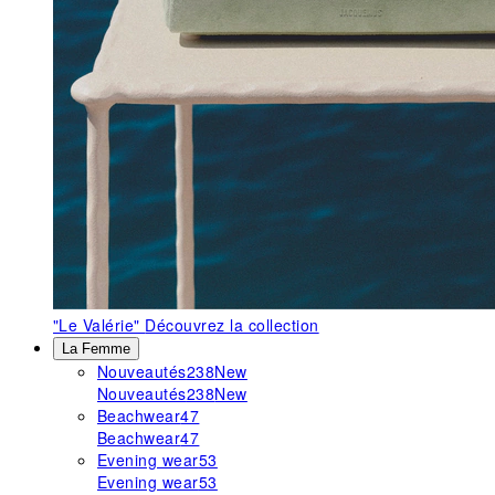
"Le Valérie"
Découvrez la collection
La Femme
Nouveautés
238
New
Nouveautés
238
New
Beachwear
47
Beachwear
47
Evening wear
53
Evening wear
53