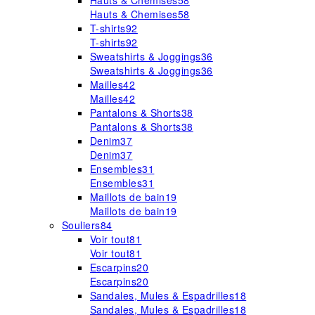
Hauts & Chemises
58
Hauts & Chemises
58
T-shirts
92
T-shirts
92
Sweatshirts & Joggings
36
Sweatshirts & Joggings
36
Mailles
42
Mailles
42
Pantalons & Shorts
38
Pantalons & Shorts
38
Denim
37
Denim
37
Ensembles
31
Ensembles
31
Maillots de bain
19
Maillots de bain
19
Souliers
84
Voir tout
81
Voir tout
81
Escarpins
20
Escarpins
20
Sandales, Mules & Espadrilles
18
Sandales, Mules & Espadrilles
18