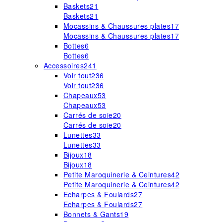
Baskets
21
Baskets
21
Mocassins & Chaussures plates
17
Mocassins & Chaussures plates
17
Bottes
6
Bottes
6
Accessoires
241
Voir tout
236
Voir tout
236
Chapeaux
53
Chapeaux
53
Carrés de soie
20
Carrés de soie
20
Lunettes
33
Lunettes
33
Bijoux
18
Bijoux
18
Petite Maroquinerie & Ceintures
42
Petite Maroquinerie & Ceintures
42
Echarpes & Foulards
27
Echarpes & Foulards
27
Bonnets & Gants
19