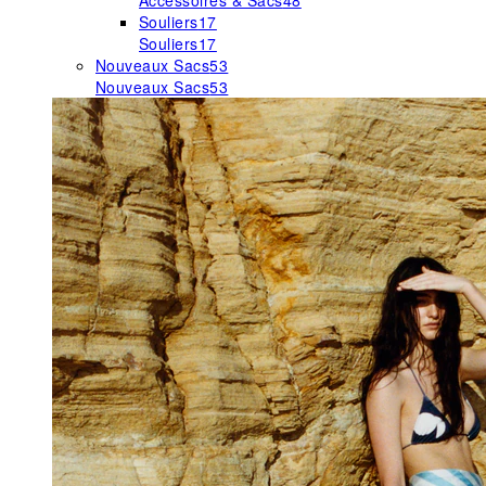
Accessoires & Sacs
48
Souliers
17
Souliers
17
Nouveaux Sacs
53
Nouveaux Sacs
53