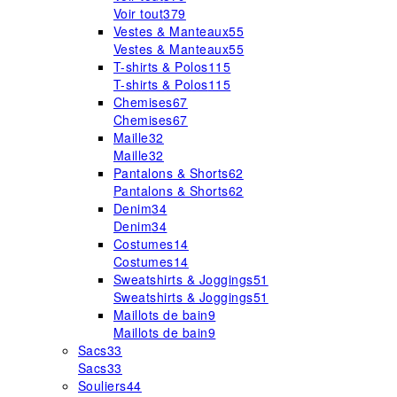
Voir tout
379
Vestes & Manteaux
55
Vestes & Manteaux
55
T-shirts & Polos
115
T-shirts & Polos
115
Chemises
67
Chemises
67
Maille
32
Maille
32
Pantalons & Shorts
62
Pantalons & Shorts
62
Denim
34
Denim
34
Costumes
14
Costumes
14
Sweatshirts & Joggings
51
Sweatshirts & Joggings
51
Maillots de bain
9
Maillots de bain
9
Sacs
33
Sacs
33
Souliers
44