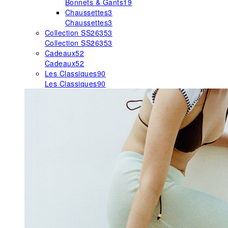
Bonnets & Gants
19
Chaussettes
3
Chaussettes
3
Collection SS26
353
Collection SS26
353
Cadeaux
52
Cadeaux
52
Les Classiques
90
Les Classiques
90