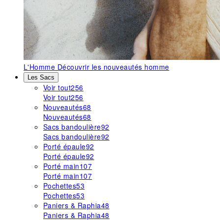
L'Homme
Découvrir les nouveautés homme
Les Sacs
Voir tout
256
Voir tout
256
Nouveautés
68
Nouveautés
68
Sacs bandoulière
92
Sacs bandoulière
92
Porté épaule
92
Porté épaule
92
Porté main
107
Porté main
107
Pochettes
53
Pochettes
53
Paniers & Raphia
48
Paniers & Raphia
48