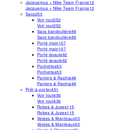
Jacquemus + Nike Team France
12
Jacquemus + Nike Team France
12
Sacs
253
Voir tout
252
Voir tout
252
Sacs bandoulière
89
Sacs bandoulière
89
Porté main
107
Porté main
107
Porté épaule
92
Porté épaule
92
Pochettes
53
Pochettes
53
Paniers & Raphia
48
Paniers & Raphia
48
Prêt-à-porter
451
Voir tout
436
Voir tout
436
Robes & Jupes
115
Robes & Jupes
115
Vestes & Manteaux
53
Vestes & Manteaux
53