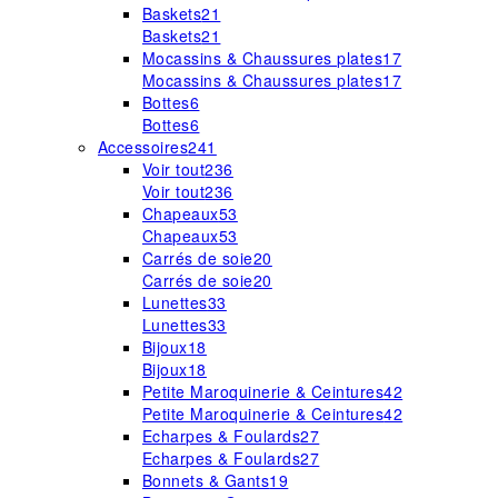
Baskets
21
Baskets
21
Mocassins & Chaussures plates
17
Mocassins & Chaussures plates
17
Bottes
6
Bottes
6
Accessoires
241
Voir tout
236
Voir tout
236
Chapeaux
53
Chapeaux
53
Carrés de soie
20
Carrés de soie
20
Lunettes
33
Lunettes
33
Bijoux
18
Bijoux
18
Petite Maroquinerie & Ceintures
42
Petite Maroquinerie & Ceintures
42
Echarpes & Foulards
27
Echarpes & Foulards
27
Bonnets & Gants
19