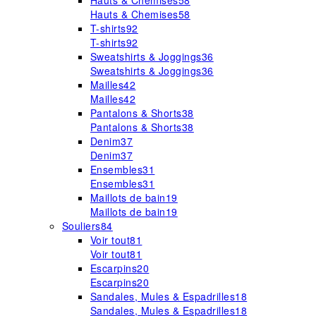
Hauts & Chemises
58
Hauts & Chemises
58
T-shirts
92
T-shirts
92
Sweatshirts & Joggings
36
Sweatshirts & Joggings
36
Mailles
42
Mailles
42
Pantalons & Shorts
38
Pantalons & Shorts
38
Denim
37
Denim
37
Ensembles
31
Ensembles
31
Maillots de bain
19
Maillots de bain
19
Souliers
84
Voir tout
81
Voir tout
81
Escarpins
20
Escarpins
20
Sandales, Mules & Espadrilles
18
Sandales, Mules & Espadrilles
18