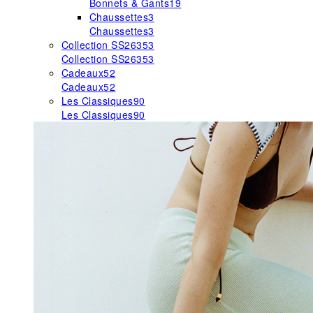
Bonnets & Gants
19
Chaussettes
3
Chaussettes
3
Collection SS26
353
Collection SS26
353
Cadeaux
52
Cadeaux
52
Les Classiques
90
Les Classiques
90