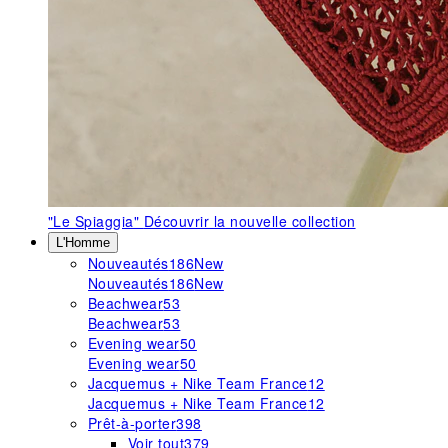
"Le Spiaggia"
Découvrir la nouvelle collection
L'Homme
Nouveautés
186
New
Nouveautés
186
New
Beachwear
53
Beachwear
53
Evening wear
50
Evening wear
50
Jacquemus + Nike Team France
12
Jacquemus + Nike Team France
12
Prêt-à-porter
398
Voir tout
379