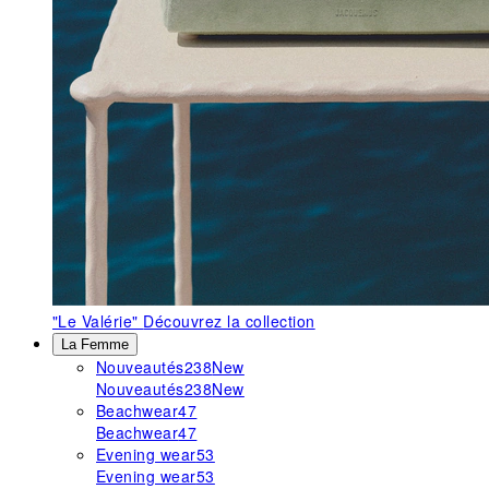
"Le Valérie"
Découvrez la collection
La Femme
Nouveautés
238
New
Nouveautés
238
New
Beachwear
47
Beachwear
47
Evening wear
53
Evening wear
53