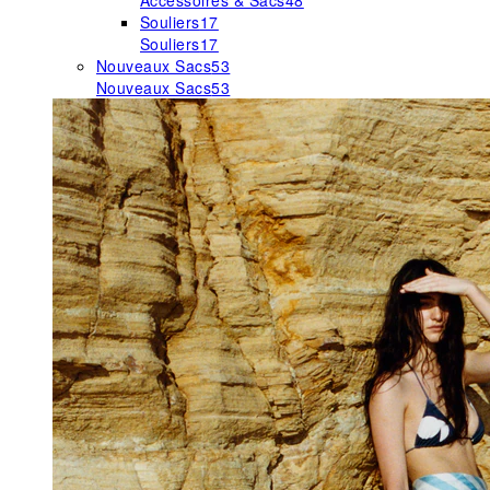
Accessoires & Sacs
48
Souliers
17
Souliers
17
Nouveaux Sacs
53
Nouveaux Sacs
53