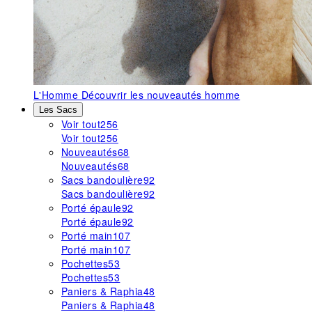
L'Homme
Découvrir les nouveautés homme
Les Sacs
Voir tout
256
Voir tout
256
Nouveautés
68
Nouveautés
68
Sacs bandoulière
92
Sacs bandoulière
92
Porté épaule
92
Porté épaule
92
Porté main
107
Porté main
107
Pochettes
53
Pochettes
53
Paniers & Raphia
48
Paniers & Raphia
48