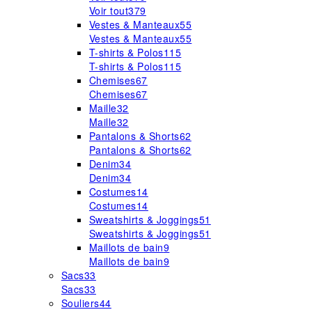
Voir tout
379
Vestes & Manteaux
55
Vestes & Manteaux
55
T-shirts & Polos
115
T-shirts & Polos
115
Chemises
67
Chemises
67
Maille
32
Maille
32
Pantalons & Shorts
62
Pantalons & Shorts
62
Denim
34
Denim
34
Costumes
14
Costumes
14
Sweatshirts & Joggings
51
Sweatshirts & Joggings
51
Maillots de bain
9
Maillots de bain
9
Sacs
33
Sacs
33
Souliers
44