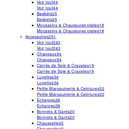
Voir tout
44
Voir tout
44
Baskets
25
Baskets
25
Mocassins & Chaussures plates
18
Mocassins & Chaussures plates
18
Accessoires
251
Voir tout
243
Voir tout
243
Chapeaux
54
Chapeaux
54
Carrés de Soie & Cravates
19
Carrés de Soie & Cravates
19
Lunettes
34
Lunettes
34
Petite Maroquinerie & Ceintures
32
Petite Maroquinerie & Ceintures
32
Echarpes
28
Echarpes
28
Bonnets & Gants
20
Bonnets & Gants
20
Chaussettes
3
Chaussettes
3