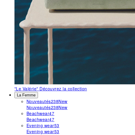
"Le Valérie"
Découvrez la collection
La Femme
Nouveautés
238
New
Nouveautés
238
New
Beachwear
47
Beachwear
47
Evening wear
53
Evening wear
53