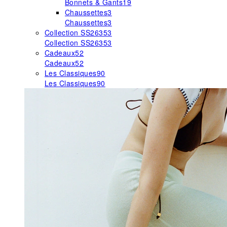
Bonnets & Gants
19
Chaussettes
3
Chaussettes
3
Collection SS26
353
Collection SS26
353
Cadeaux
52
Cadeaux
52
Les Classiques
90
Les Classiques
90