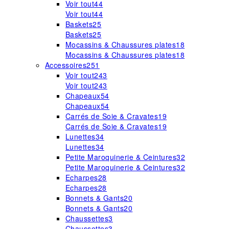
Voir tout
44
Voir tout
44
Baskets
25
Baskets
25
Mocassins & Chaussures plates
18
Mocassins & Chaussures plates
18
Accessoires
251
Voir tout
243
Voir tout
243
Chapeaux
54
Chapeaux
54
Carrés de Soie & Cravates
19
Carrés de Soie & Cravates
19
Lunettes
34
Lunettes
34
Petite Maroquinerie & Ceintures
32
Petite Maroquinerie & Ceintures
32
Echarpes
28
Echarpes
28
Bonnets & Gants
20
Bonnets & Gants
20
Chaussettes
3
Chaussettes
3