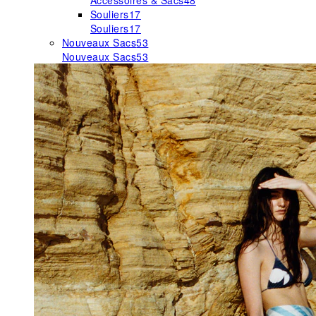
Accessoires & Sacs
48
Souliers
17
Souliers
17
Nouveaux Sacs
53
Nouveaux Sacs
53