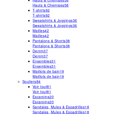
Hauts & Chemises
58
Hauts & Chemises
58
T-shirts
92
T-shirts
92
Sweatshirts & Joggings
36
Sweatshirts & Joggings
36
Mailles
42
Mailles
42
Pantalons & Shorts
38
Pantalons & Shorts
38
Denim
37
Denim
37
Ensembles
31
Ensembles
31
Maillots de bain
19
Maillots de bain
19
Souliers
84
Voir tout
81
Voir tout
81
Escarpins
20
Escarpins
20
Sandales, Mules & Espadrilles
18
Sandales, Mules & Espadrilles
18