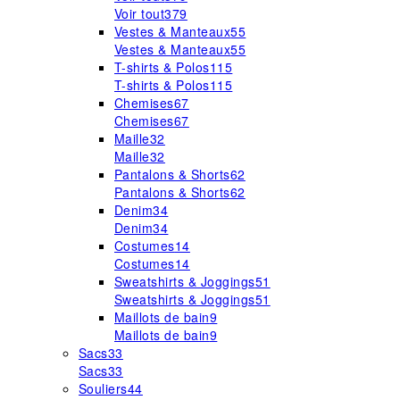
Voir tout
379
Vestes & Manteaux
55
Vestes & Manteaux
55
T-shirts & Polos
115
T-shirts & Polos
115
Chemises
67
Chemises
67
Maille
32
Maille
32
Pantalons & Shorts
62
Pantalons & Shorts
62
Denim
34
Denim
34
Costumes
14
Costumes
14
Sweatshirts & Joggings
51
Sweatshirts & Joggings
51
Maillots de bain
9
Maillots de bain
9
Sacs
33
Sacs
33
Souliers
44