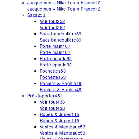
Jacquemus + Nike Team France
12
Jacquemus + Nike Team France
12
Sacs
253
Voir tout
252
Voir tout
252
Sacs bandoulière
89
Sacs bandoulière
89
Porté main
107
Porté main
107
Porté épaule
92
Porté épaule
92
Pochettes
53
Pochettes
53
Paniers & Raphia
48
Paniers & Raphia
48
Prêt-à-porter
451
Voir tout
436
Voir tout
436
Robes & Jupes
115
Robes & Jupes
115
Vestes & Manteaux
53
Vestes & Manteaux
53