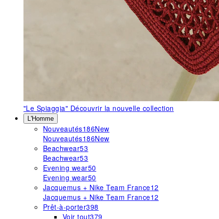
"Le Spiaggia"
Découvrir la nouvelle collection
L'Homme
Nouveautés
186
New
Nouveautés
186
New
Beachwear
53
Beachwear
53
Evening wear
50
Evening wear
50
Jacquemus + Nike Team France
12
Jacquemus + Nike Team France
12
Prêt-à-porter
398
Voir tout
379