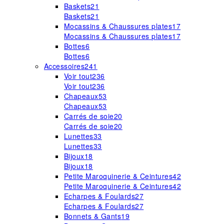
Baskets
21
Baskets
21
Mocassins & Chaussures plates
17
Mocassins & Chaussures plates
17
Bottes
6
Bottes
6
Accessoires
241
Voir tout
236
Voir tout
236
Chapeaux
53
Chapeaux
53
Carrés de soie
20
Carrés de soie
20
Lunettes
33
Lunettes
33
Bijoux
18
Bijoux
18
Petite Maroquinerie & Ceintures
42
Petite Maroquinerie & Ceintures
42
Echarpes & Foulards
27
Echarpes & Foulards
27
Bonnets & Gants
19