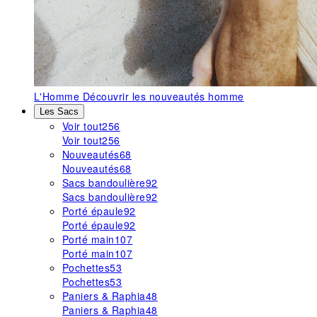
L'Homme
Découvrir les nouveautés homme
Les Sacs
Voir tout
256
Voir tout
256
Nouveautés
68
Nouveautés
68
Sacs bandoulière
92
Sacs bandoulière
92
Porté épaule
92
Porté épaule
92
Porté main
107
Porté main
107
Pochettes
53
Pochettes
53
Paniers & Raphia
48
Paniers & Raphia
48