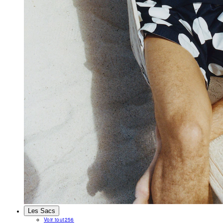
Les Sacs
Voir tout
256