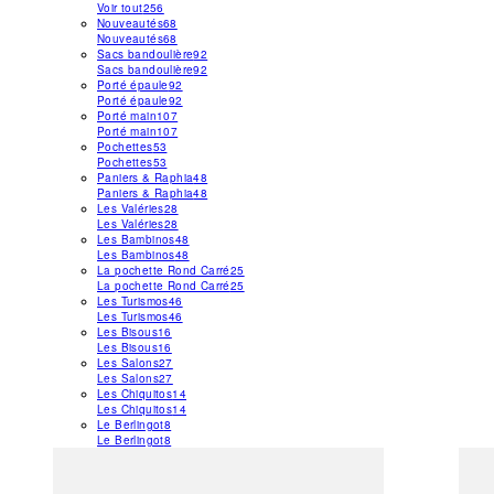
Voir tout
256
Nouveautés
68
Nouveautés
68
Sacs bandoulière
92
Sacs bandoulière
92
Porté épaule
92
Porté épaule
92
Porté main
107
Porté main
107
Pochettes
53
Pochettes
53
Paniers & Raphia
48
Paniers & Raphia
48
Les Valéries
28
Les Valéries
28
Les Bambinos
48
Les Bambinos
48
La pochette Rond Carré
25
La pochette Rond Carré
25
Les Turismos
46
Les Turismos
46
Les Bisous
16
Les Bisous
16
Les Salons
27
Les Salons
27
Les Chiquitos
14
Les Chiquitos
14
Le Berlingot
8
Le Berlingot
8