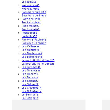
Voir tout
256
Nouveautés
68
Nouveautés
68
Sacs bandoulière
92
Sacs bandoulière
92
Porté épaule
92
Porté épaule
92
Porté main
107
Porté main
107
Pochettes
53
Pochettes
53
Paniers & Raphia
48
Paniers & Raphia
48
Les Valéries
28
Les Valéries
28
Les Bambinos
48
Les Bambinos
48
La pochette Rond Carré
25
La pochette Rond Carré
25
Les Turismos
46
Les Turismos
46
Les Bisous
16
Les Bisous
16
Les Salons
27
Les Salons
27
Les Chiquitos
14
Les Chiquitos
14
Le Berlingot
8
Le Berlingot
8