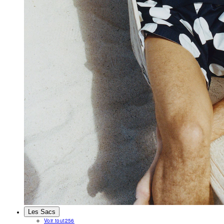
Les Sacs
Voir tout
256