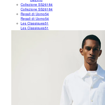
Collezione SS26
184
Collezione SS26
184
Regali di Uomo
54
Regali di Uomo
54
Les Classiques
51
Les Classiques
51