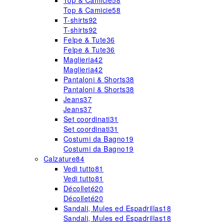
Top & Camicie
58
Top & Camicie
58
T-shirts
92
T-shirts
92
Felpe & Tute
36
Felpe & Tute
36
Maglieria
42
Maglieria
42
Pantaloni & Shorts
38
Pantaloni & Shorts
38
Jeans
37
Jeans
37
Set coordinati
31
Set coordinati
31
Costumi da Bagno
19
Costumi da Bagno
19
Calzature
84
Vedi tutto
81
Vedi tutto
81
Décolleté
20
Décolleté
20
Sandali, Mules ed Espadrillas
18
Sandali, Mules ed Espadrillas
18