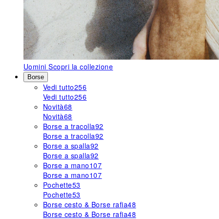
Uomini
Scopri la collezione
Borse
Vedi tutto
256
Vedi tutto
256
Novità
68
Novità
68
Borse a tracolla
92
Borse a tracolla
92
Borse a spalla
92
Borse a spalla
92
Borse a mano
107
Borse a mano
107
Pochette
53
Pochette
53
Borse cesto & Borse rafia
48
Borse cesto & Borse rafia
48