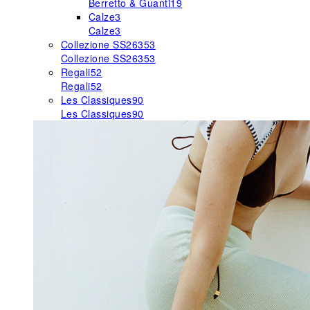
Berretto & Guanti
19
Calze
3
Calze
3
Collezione SS26
353
Collezione SS26
353
Regali
52
Regali
52
Les Classiques
90
Les Classiques
90