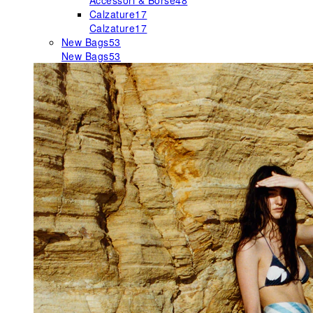
Accessori & Borse
48
Calzature
17
Calzature
17
New Bags
53
New Bags
53