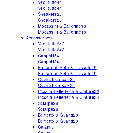
Vedi tutto
44
Vedi tutto
44
Sneakers
25
Sneakers
25
Mocassini & Ballerine
18
Mocassini & Ballerine
18
Accessori
251
Vedi tutto
243
Vedi tutto
243
Cappelli
54
Cappelli
54
Foulard di Seta & Cravatte
19
Foulard di Seta & Cravatte
19
Occhiali da sole
34
Occhiali da sole
34
Piccola Pelletteria & Cinture
32
Piccola Pelletteria & Cinture
32
Sciarpe
28
Sciarpe
28
Berretto & Guanti
20
Berretto & Guanti
20
Calzini
3
Calzini
3