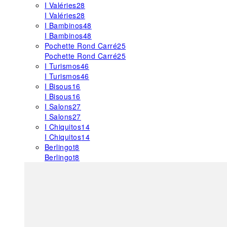
I Valéries
28
I Valéries
28
I Bambinos
48
I Bambinos
48
Pochette Rond Carré
25
Pochette Rond Carré
25
I Turismos
46
I Turismos
46
I Bisous
16
I Bisous
16
I Salons
27
I Salons
27
I Chiquitos
14
I Chiquitos
14
Berlingot
8
Berlingot
8