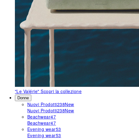
"Le Valérie"
Scopri la collezione
Donne
Nuovi Prodotti
238
New
Nuovi Prodotti
238
New
Beachwear
47
Beachwear
47
Evening wear
53
Evening wear
53