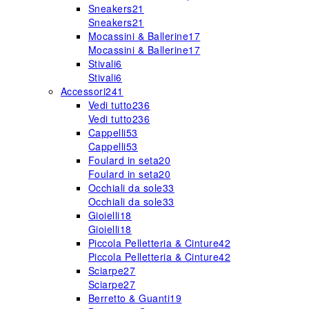
Sneakers
21
Sneakers
21
Mocassini & Ballerine
17
Mocassini & Ballerine
17
Stivali
6
Stivali
6
Accessori
241
Vedi tutto
236
Vedi tutto
236
Cappelli
53
Cappelli
53
Foulard in seta
20
Foulard in seta
20
Occhiali da sole
33
Occhiali da sole
33
Gioielli
18
Gioielli
18
Piccola Pelletteria & Cinture
42
Piccola Pelletteria & Cinture
42
Sciarpe
27
Sciarpe
27
Berretto & Guanti
19