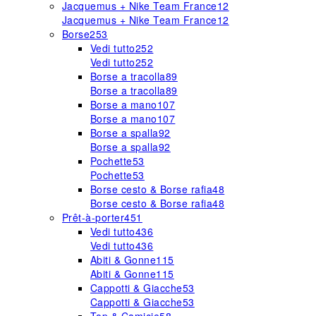
Jacquemus + Nike Team France
12
Jacquemus + Nike Team France
12
Borse
253
Vedi tutto
252
Vedi tutto
252
Borse a tracolla
89
Borse a tracolla
89
Borse a mano
107
Borse a mano
107
Borse a spalla
92
Borse a spalla
92
Pochette
53
Pochette
53
Borse cesto & Borse rafia
48
Borse cesto & Borse rafia
48
Prêt-à-porter
451
Vedi tutto
436
Vedi tutto
436
Abiti & Gonne
115
Abiti & Gonne
115
Cappotti & Giacche
53
Cappotti & Giacche
53