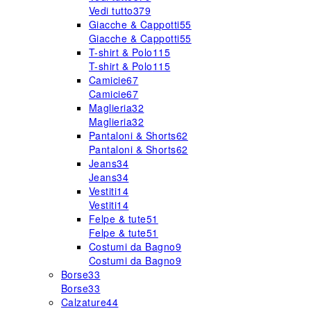
Vedi tutto
379
Giacche & Cappotti
55
Giacche & Cappotti
55
T-shirt & Polo
115
T-shirt & Polo
115
Camicie
67
Camicie
67
Maglieria
32
Maglieria
32
Pantaloni & Shorts
62
Pantaloni & Shorts
62
Jeans
34
Jeans
34
Vestiti
14
Vestiti
14
Felpe & tute
51
Felpe & tute
51
Costumi da Bagno
9
Costumi da Bagno
9
Borse
33
Borse
33
Calzature
44