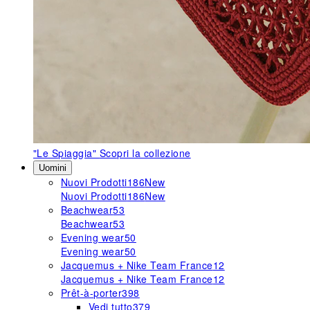
"Le Spiaggia"
Scopri la collezione
Uomini
Nuovi Prodotti
186
New
Nuovi Prodotti
186
New
Beachwear
53
Beachwear
53
Evening wear
50
Evening wear
50
Jacquemus + Nike Team France
12
Jacquemus + Nike Team France
12
Prêt-à-porter
398
Vedi tutto
379