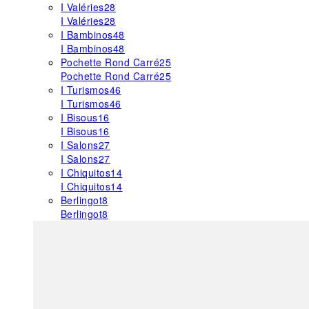
I Valéries
28
I Valéries
28
I Bambinos
48
I Bambinos
48
Pochette Rond Carré
25
Pochette Rond Carré
25
I Turismos
46
I Turismos
46
I Bisous
16
I Bisous
16
I Salons
27
I Salons
27
I Chiquitos
14
I Chiquitos
14
Berlingot
8
Berlingot
8