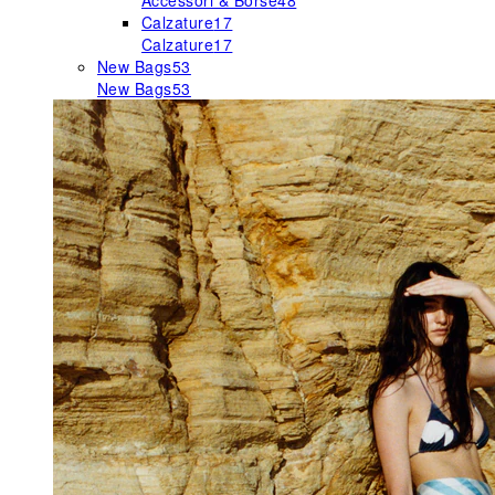
Accessori & Borse
48
Calzature
17
Calzature
17
New Bags
53
New Bags
53