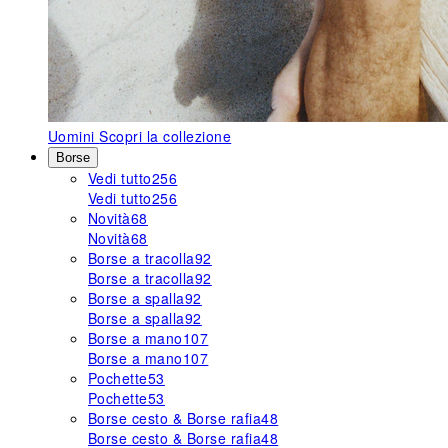
Uomini
Scopri la collezione
Borse
Vedi tutto
256
Vedi tutto
256
Novità
68
Novità
68
Borse a tracolla
92
Borse a tracolla
92
Borse a spalla
92
Borse a spalla
92
Borse a mano
107
Borse a mano
107
Pochette
53
Pochette
53
Borse cesto & Borse rafia
48
Borse cesto & Borse rafia
48