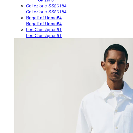
Collezione SS26
184
Collezione SS26
184
Regali di Uomo
54
Regali di Uomo
54
Les Classiques
51
Les Classiques
51