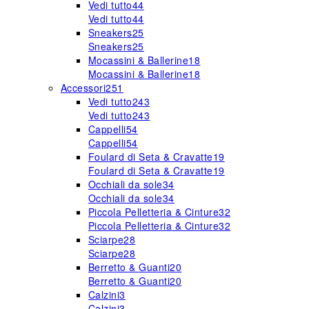
Vedi tutto
44
Vedi tutto
44
Sneakers
25
Sneakers
25
Mocassini & Ballerine
18
Mocassini & Ballerine
18
Accessori
251
Vedi tutto
243
Vedi tutto
243
Cappelli
54
Cappelli
54
Foulard di Seta & Cravatte
19
Foulard di Seta & Cravatte
19
Occhiali da sole
34
Occhiali da sole
34
Piccola Pelletteria & Cinture
32
Piccola Pelletteria & Cinture
32
Sciarpe
28
Sciarpe
28
Berretto & Guanti
20
Berretto & Guanti
20
Calzini
3
Calzini
3