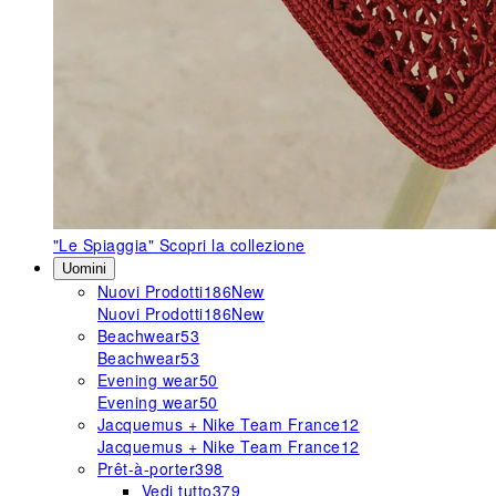
"Le Spiaggia"
Scopri la collezione
Uomini
Nuovi Prodotti
186
New
Nuovi Prodotti
186
New
Beachwear
53
Beachwear
53
Evening wear
50
Evening wear
50
Jacquemus + Nike Team France
12
Jacquemus + Nike Team France
12
Prêt-à-porter
398
Vedi tutto
379