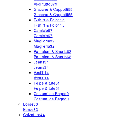
Vedi tutto
379
Giacche & Cappotti
55
Giacche & Cappotti
55
T-shirt & Polo
115
T-shirt & Polo
115
Camicie
67
Camicie
67
Maglieria
32
Maglieria
32
Pantaloni & Shorts
62
Pantaloni & Shorts
62
Jeans
34
Jeans
34
Vestiti
14
Vestiti
14
Felpe & tute
51
Felpe & tute
51
Costumi da Bagno
9
Costumi da Bagno
9
Borse
33
Borse
33
Calzature
44