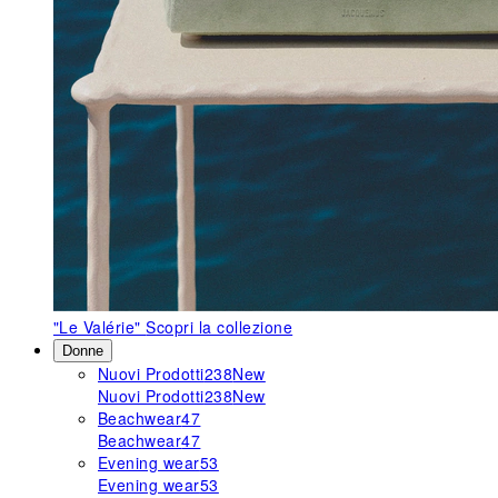
"Le Valérie"
Scopri la collezione
Donne
Nuovi Prodotti
238
New
Nuovi Prodotti
238
New
Beachwear
47
Beachwear
47
Evening wear
53
Evening wear
53