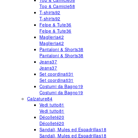
Top & Camicie
58
Top & Camicie
58
T-shirts
92
T-shirts
92
Felpe & Tute
36
Felpe & Tute
36
Maglieria
42
Maglieria
42
Pantaloni & Shorts
38
Pantaloni & Shorts
38
Jeans
37
Jeans
37
Set coordinati
31
Set coordinati
31
Costumi da Bagno
19
Costumi da Bagno
19
Calzature
84
Vedi tutto
81
Vedi tutto
81
Décolleté
20
Décolleté
20
Sandali, Mules ed Espadrillas
18
Sandali, Mules ed Espadrillas
18