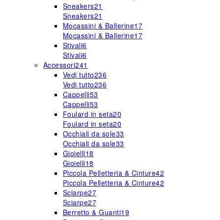
Sneakers
21
Sneakers
21
Mocassini & Ballerine
17
Mocassini & Ballerine
17
Stivali
6
Stivali
6
Accessori
241
Vedi tutto
236
Vedi tutto
236
Cappelli
53
Cappelli
53
Foulard in seta
20
Foulard in seta
20
Occhiali da sole
33
Occhiali da sole
33
Gioielli
18
Gioielli
18
Piccola Pelletteria & Cinture
42
Piccola Pelletteria & Cinture
42
Sciarpe
27
Sciarpe
27
Berretto & Guanti
19