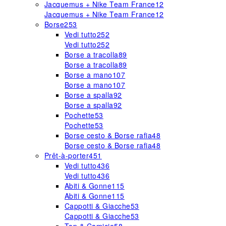
Jacquemus + Nike Team France
12
Jacquemus + Nike Team France
12
Borse
253
Vedi tutto
252
Vedi tutto
252
Borse a tracolla
89
Borse a tracolla
89
Borse a mano
107
Borse a mano
107
Borse a spalla
92
Borse a spalla
92
Pochette
53
Pochette
53
Borse cesto & Borse rafia
48
Borse cesto & Borse rafia
48
Prêt-à-porter
451
Vedi tutto
436
Vedi tutto
436
Abiti & Gonne
115
Abiti & Gonne
115
Cappotti & Giacche
53
Cappotti & Giacche
53