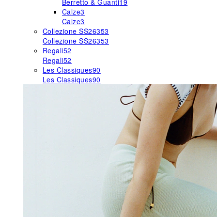
Berretto & Guanti
19
Calze
3
Calze
3
Collezione SS26
353
Collezione SS26
353
Regali
52
Regali
52
Les Classiques
90
Les Classiques
90