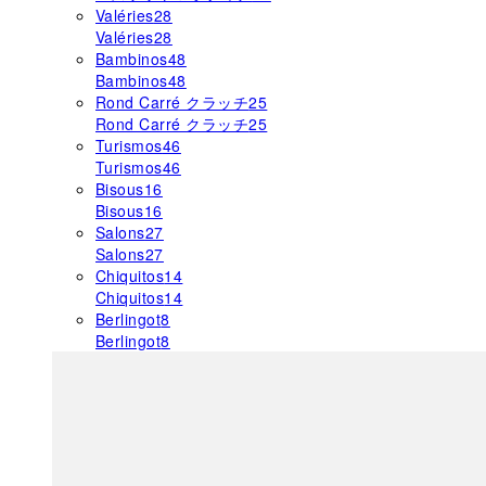
Valéries
28
Valéries
28
Bambinos
48
Bambinos
48
Rond Carré クラッチ
25
Rond Carré クラッチ
25
Turismos
46
Turismos
46
Bisous
16
Bisous
16
Salons
27
Salons
27
Chiquitos
14
Chiquitos
14
Berlingot
8
Berlingot
8