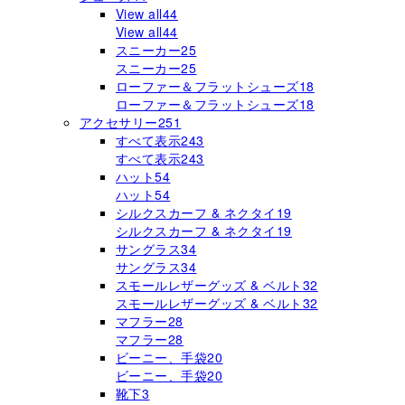
View all
44
View all
44
スニーカー
25
スニーカー
25
ローファー＆フラットシューズ
18
ローファー＆フラットシューズ
18
アクセサリー
251
すべて表示
243
すべて表示
243
ハット
54
ハット
54
シルクスカーフ & ネクタイ
19
シルクスカーフ & ネクタイ
19
サングラス
34
サングラス
34
スモールレザーグッズ & ベルト
32
スモールレザーグッズ & ベルト
32
マフラー
28
マフラー
28
ビーニー、手袋
20
ビーニー、手袋
20
靴下
3