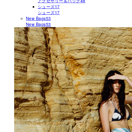
アクセサリー＆バッグ
48
シューズ
17
シューズ
17
New Bags
53
New Bags
53