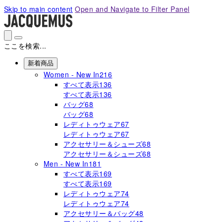
Please
Skip to main content
Open and Navigate to Filter Panel
note:
This
website
includes
ここを検索...
an
accessibility
新着商品
system.
Women - New In
216
すべて表示
136
すべて表示
136
バッグ
68
バッグ
68
レディトゥウェア
67
レディトゥウェア
67
アクセサリー＆シューズ
68
アクセサリー＆シューズ
68
Men - New In
181
すべて表示
169
すべて表示
169
レディトゥウェア
74
レディトゥウェア
74
アクセサリー＆バッグ
48