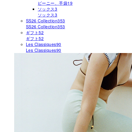
ビーニー、手袋
19
ソックス
3
ソックス
3
SS26 Collection
353
SS26 Collection
353
ギフト
52
ギフト
52
Les Classiques
90
Les Classiques
90