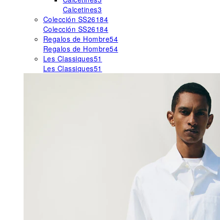
Calcetines
3
Colección SS26
184
Colección SS26
184
Regalos de Hombre
54
Regalos de Hombre
54
Les Classiques
51
Les Classiques
51