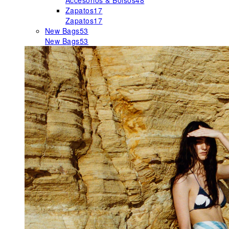
Accesorios & Bolsos
48
Zapatos
17
Zapatos
17
New Bags
53
New Bags
53