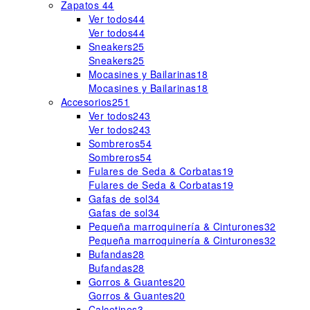
Zapatos
44
Ver todos
44
Ver todos
44
Sneakers
25
Sneakers
25
Mocasines y Bailarinas
18
Mocasines y Bailarinas
18
Accesorios
251
Ver todos
243
Ver todos
243
Sombreros
54
Sombreros
54
Fulares de Seda & Corbatas
19
Fulares de Seda & Corbatas
19
Gafas de sol
34
Gafas de sol
34
Pequeña marroquinería & Cinturones
32
Pequeña marroquinería & Cinturones
32
Bufandas
28
Bufandas
28
Gorros & Guantes
20
Gorros & Guantes
20
Calcetines
3