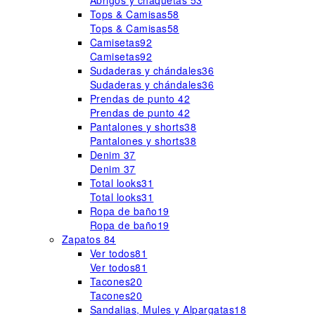
Abrigos y chaquetas
53
Tops & Camisas
58
Tops & Camisas
58
Camisetas
92
Camisetas
92
Sudaderas y chándales
36
Sudaderas y chándales
36
Prendas de punto
42
Prendas de punto
42
Pantalones y shorts
38
Pantalones y shorts
38
Denim
37
Denim
37
Total looks
31
Total looks
31
Ropa de baño
19
Ropa de baño
19
Zapatos
84
Ver todos
81
Ver todos
81
Tacones
20
Tacones
20
Sandalias, Mules y Alpargatas
18