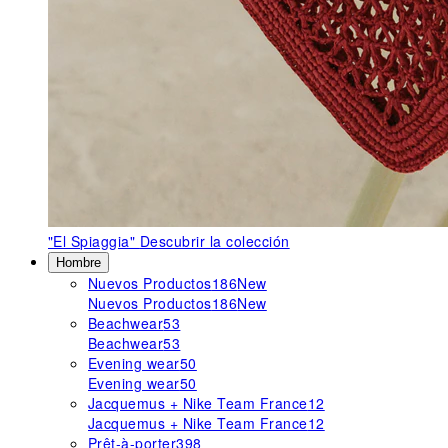
"El Spiaggia"
Descubrir la colección
Hombre
Nuevos Productos
186
New
Nuevos Productos
186
New
Beachwear
53
Beachwear
53
Evening wear
50
Evening wear
50
Jacquemus + Nike Team France
12
Jacquemus + Nike Team France
12
Prêt-à-porter
398