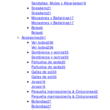
Sandalias, Mules y Alpargatas
18
Sneakers
21
Sneakers
21
Mocasines y Bailarinas
17
Mocasines y Bailarinas
17
Botas
6
Botas
6
Accesorios
241
Ver todos
236
Ver todos
236
Sombreros y gorros
53
Sombreros y gorros
53
Pañuelos de seda
20
Pañuelos de seda
20
Gafas de sol
33
Gafas de sol
33
Joyas
18
Joyas
18
Pequeña marroquinería & Cinturones
42
Pequeña marroquinería & Cinturones
42
Bufandas
27
Bufandas
27