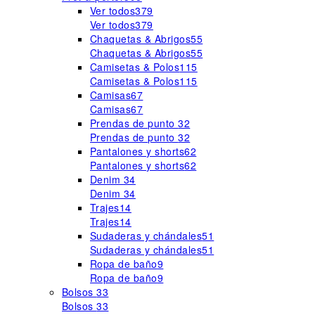
Ver todos
379
Ver todos
379
Chaquetas & Abrigos
55
Chaquetas & Abrigos
55
Camisetas & Polos
115
Camisetas & Polos
115
Camisas
67
Camisas
67
Prendas de punto
32
Prendas de punto
32
Pantalones y shorts
62
Pantalones y shorts
62
Denim
34
Denim
34
Trajes
14
Trajes
14
Sudaderas y chándales
51
Sudaderas y chándales
51
Ropa de baño
9
Ropa de baño
9
Bolsos
33
Bolsos
33