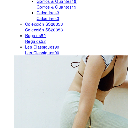
Gorros & Guantes
19
Gorros & Guantes
19
Calcetines
3
Calcetines
3
Colección SS26
353
Colección SS26
353
Regalos
52
Regalos
52
Les Classiques
90
Les Classiques
90