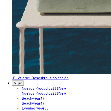
"El Valérie"
Descubre la colección
Mujer
Nuevos Productos
238
New
Nuevos Productos
238
New
Beachwear
47
Beachwear
47
Evening wear
53