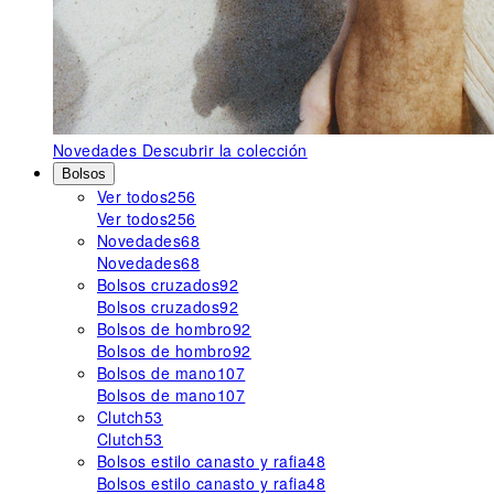
Novedades
Descubrir la colección
Bolsos
Ver todos
256
Ver todos
256
Novedades
68
Novedades
68
Bolsos cruzados
92
Bolsos cruzados
92
Bolsos de hombro
92
Bolsos de hombro
92
Bolsos de mano
107
Bolsos de mano
107
Clutch
53
Clutch
53
Bolsos estilo canasto y rafia
48
Bolsos estilo canasto y rafia
48