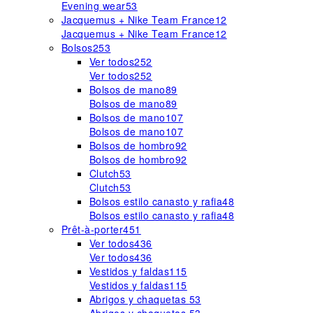
Evening wear
53
Jacquemus + Nike Team France
12
Jacquemus + Nike Team France
12
Bolsos
253
Ver todos
252
Ver todos
252
Bolsos de mano
89
Bolsos de mano
89
Bolsos de mano
107
Bolsos de mano
107
Bolsos de hombro
92
Bolsos de hombro
92
Clutch
53
Clutch
53
Bolsos estilo canasto y rafia
48
Bolsos estilo canasto y rafia
48
Prêt-à-porter
451
Ver todos
436
Ver todos
436
Vestidos y faldas
115
Vestidos y faldas
115
Abrigos y chaquetas
53