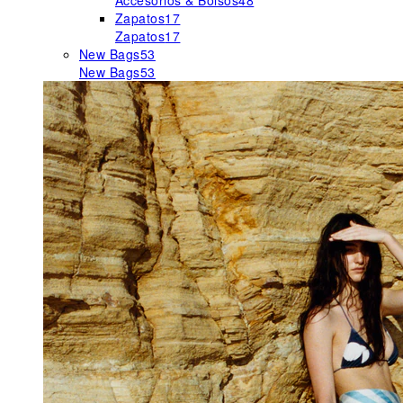
Accesorios & Bolsos
48
Zapatos
17
Zapatos
17
New Bags
53
New Bags
53