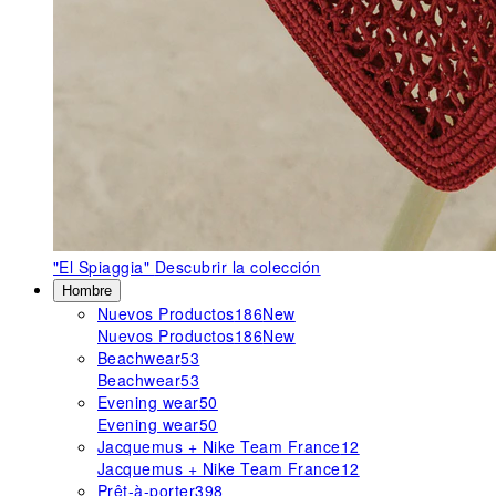
"El Spiaggia"
Descubrir la colección
Hombre
Nuevos Productos
186
New
Nuevos Productos
186
New
Beachwear
53
Beachwear
53
Evening wear
50
Evening wear
50
Jacquemus + Nike Team France
12
Jacquemus + Nike Team France
12
Prêt-à-porter
398