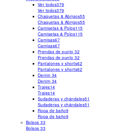
Ver todos
379
Ver todos
379
Chaquetas & Abrigos
55
Chaquetas & Abrigos
55
Camisetas & Polos
115
Camisetas & Polos
115
Camisas
67
Camisas
67
Prendas de punto
32
Prendas de punto
32
Pantalones y shorts
62
Pantalones y shorts
62
Denim
34
Denim
34
Trajes
14
Trajes
14
Sudaderas y chándales
51
Sudaderas y chándales
51
Ropa de baño
9
Ropa de baño
9
Bolsos
33
Bolsos
33