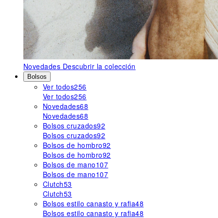
Novedades
Descubrir la colección
Bolsos
Ver todos
256
Ver todos
256
Novedades
68
Novedades
68
Bolsos cruzados
92
Bolsos cruzados
92
Bolsos de hombro
92
Bolsos de hombro
92
Bolsos de mano
107
Bolsos de mano
107
Clutch
53
Clutch
53
Bolsos estilo canasto y rafia
48
Bolsos estilo canasto y rafia
48