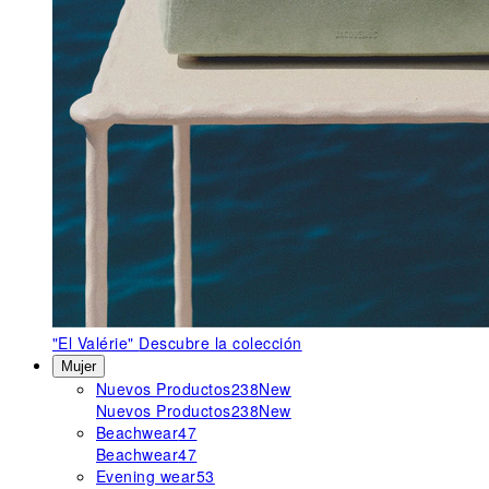
"El Valérie"
Descubre la colección
Mujer
Nuevos Productos
238
New
Nuevos Productos
238
New
Beachwear
47
Beachwear
47
Evening wear
53