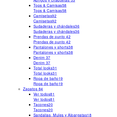
Abrigos y chaquetas
53
Tops & Camisas
58
Tops & Camisas
58
Camisetas
92
Camisetas
92
Sudaderas y chándales
36
Sudaderas y chándales
36
Prendas de punto
42
Prendas de punto
42
Pantalones y shorts
38
Pantalones y shorts
38
Denim
37
Denim
37
Total looks
31
Total looks
31
Ropa de baño
19
Ropa de baño
19
Zapatos
84
Ver todos
81
Ver todos
81
Tacones
20
Tacones
20
Sandalias, Mules y Alpargatas
18