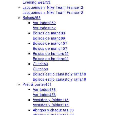
Evening wear
53
Jacquemus + Nike Team France
12
Jacquemus + Nike Team France
12
Bolsos
253
Ver todos
252
Ver todos
252
Bolsos de mano
89
Bolsos de mano
89
Bolsos de mano
107
Bolsos de mano
107
Bolsos de hombro
92
Bolsos de hombro
92
Clutch
53
Clutch
53
Bolsos estilo canasto y rafia
48
Bolsos estilo canasto y rafia
48
Prêt-à-porter
451
Ver todos
436
Ver todos
436
Vestidos y faldas
115
Vestidos y faldas
115
Abrigos y chaquetas
53