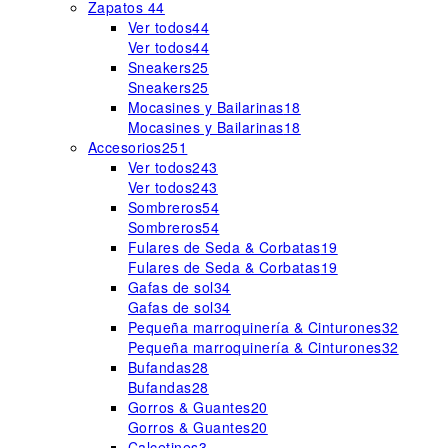
Zapatos
44
Ver todos
44
Ver todos
44
Sneakers
25
Sneakers
25
Mocasines y Bailarinas
18
Mocasines y Bailarinas
18
Accesorios
251
Ver todos
243
Ver todos
243
Sombreros
54
Sombreros
54
Fulares de Seda & Corbatas
19
Fulares de Seda & Corbatas
19
Gafas de sol
34
Gafas de sol
34
Pequeña marroquinería & Cinturones
32
Pequeña marroquinería & Cinturones
32
Bufandas
28
Bufandas
28
Gorros & Guantes
20
Gorros & Guantes
20
Calcetines
3