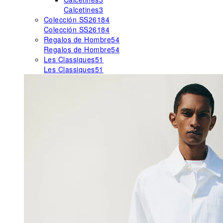
Calcetines
3
Colección SS26
184
Colección SS26
184
Regalos de Hombre
54
Regalos de Hombre
54
Les Classiques
51
Les Classiques
51