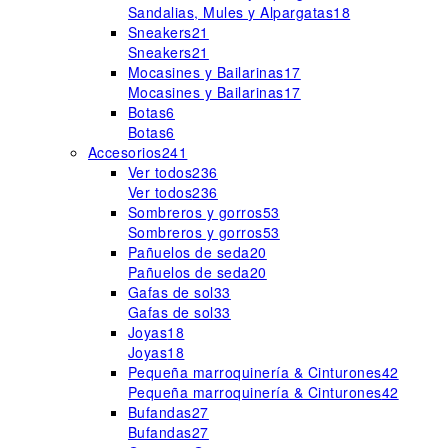
Sandalias, Mules y Alpargatas
18
Sneakers
21
Sneakers
21
Mocasines y Bailarinas
17
Mocasines y Bailarinas
17
Botas
6
Botas
6
Accesorios
241
Ver todos
236
Ver todos
236
Sombreros y gorros
53
Sombreros y gorros
53
Pañuelos de seda
20
Pañuelos de seda
20
Gafas de sol
33
Gafas de sol
33
Joyas
18
Joyas
18
Pequeña marroquinería & Cinturones
42
Pequeña marroquinería & Cinturones
42
Bufandas
27
Bufandas
27