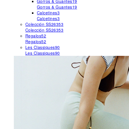
Gorros & Guantes
19
Gorros & Guantes
19
Calcetines
3
Calcetines
3
Colección SS26
353
Colección SS26
353
Regalos
52
Regalos
52
Les Classiques
90
Les Classiques
90