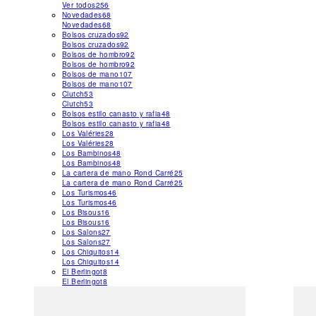
Ver todos
256
Novedades
68
Novedades
68
Bolsos cruzados
92
Bolsos cruzados
92
Bolsos de hombro
92
Bolsos de hombro
92
Bolsos de mano
107
Bolsos de mano
107
Clutch
53
Clutch
53
Bolsos estilo canasto y rafia
48
Bolsos estilo canasto y rafia
48
Los Valéries
28
Los Valéries
28
Los Bambinos
48
Los Bambinos
48
La cartera de mano Rond Carré
25
La cartera de mano Rond Carré
25
Los Turismos
46
Los Turismos
46
Los Bisous
16
Los Bisous
16
Los Salons
27
Los Salons
27
Los Chiquitos
14
Los Chiquitos
14
El Berlingot
8
El Berlingot
8