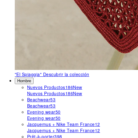
"El Spiaggia"
Descubrir la colección
Hombre
Nuevos Productos
186
New
Nuevos Productos
186
New
Beachwear
53
Beachwear
53
Evening wear
50
Evening wear
50
Jacquemus + Nike Team France
12
Jacquemus + Nike Team France
12
Prêt-à-porter
398