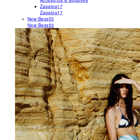
Accesorios & Bolsos
48
Zapatos
17
Zapatos
17
New Bags
53
New Bags
53