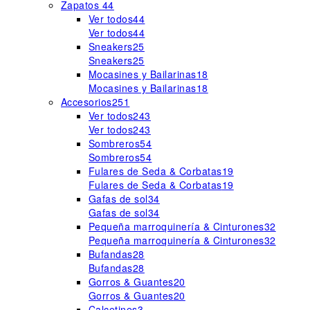
Zapatos
44
Ver todos
44
Ver todos
44
Sneakers
25
Sneakers
25
Mocasines y Bailarinas
18
Mocasines y Bailarinas
18
Accesorios
251
Ver todos
243
Ver todos
243
Sombreros
54
Sombreros
54
Fulares de Seda & Corbatas
19
Fulares de Seda & Corbatas
19
Gafas de sol
34
Gafas de sol
34
Pequeña marroquinería & Cinturones
32
Pequeña marroquinería & Cinturones
32
Bufandas
28
Bufandas
28
Gorros & Guantes
20
Gorros & Guantes
20
Calcetines
3