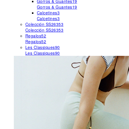
Gorros & Guantes
19
Gorros & Guantes
19
Calcetines
3
Calcetines
3
Colección SS26
353
Colección SS26
353
Regalos
52
Regalos
52
Les Classiques
90
Les Classiques
90