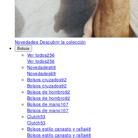
Novedades
Descubrir la colección
Bolsos
Ver todos
256
Ver todos
256
Novedades
68
Novedades
68
Bolsos cruzados
92
Bolsos cruzados
92
Bolsos de hombro
92
Bolsos de hombro
92
Bolsos de mano
107
Bolsos de mano
107
Clutch
53
Clutch
53
Bolsos estilo canasto y rafia
48
Bolsos estilo canasto y rafia
48