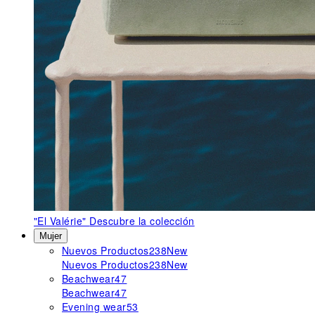
"El Valérie"
Descubre la colección
Mujer
Nuevos Productos
238
New
Nuevos Productos
238
New
Beachwear
47
Beachwear
47
Evening wear
53