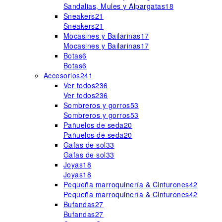
Sandalias, Mules y Alpargatas
18
Sneakers
21
Sneakers
21
Mocasines y Bailarinas
17
Mocasines y Bailarinas
17
Botas
6
Botas
6
Accesorios
241
Ver todos
236
Ver todos
236
Sombreros y gorros
53
Sombreros y gorros
53
Pañuelos de seda
20
Pañuelos de seda
20
Gafas de sol
33
Gafas de sol
33
Joyas
18
Joyas
18
Pequeña marroquinería & Cinturones
42
Pequeña marroquinería & Cinturones
42
Bufandas
27
Bufandas
27