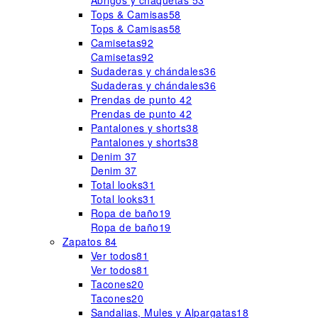
Abrigos y chaquetas
53
Tops & Camisas
58
Tops & Camisas
58
Camisetas
92
Camisetas
92
Sudaderas y chándales
36
Sudaderas y chándales
36
Prendas de punto
42
Prendas de punto
42
Pantalones y shorts
38
Pantalones y shorts
38
Denim
37
Denim
37
Total looks
31
Total looks
31
Ropa de baño
19
Ropa de baño
19
Zapatos
84
Ver todos
81
Ver todos
81
Tacones
20
Tacones
20
Sandalias, Mules y Alpargatas
18