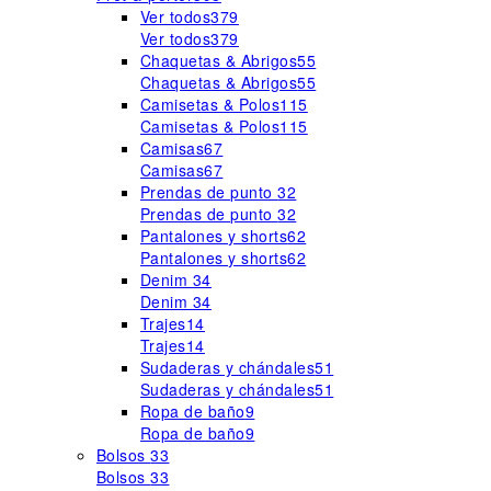
Ver todos
379
Ver todos
379
Chaquetas & Abrigos
55
Chaquetas & Abrigos
55
Camisetas & Polos
115
Camisetas & Polos
115
Camisas
67
Camisas
67
Prendas de punto
32
Prendas de punto
32
Pantalones y shorts
62
Pantalones y shorts
62
Denim
34
Denim
34
Trajes
14
Trajes
14
Sudaderas y chándales
51
Sudaderas y chándales
51
Ropa de baño
9
Ropa de baño
9
Bolsos
33
Bolsos
33