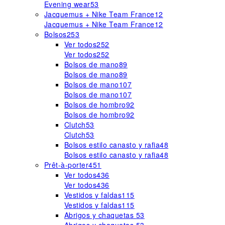
Evening wear
53
Jacquemus + Nike Team France
12
Jacquemus + Nike Team France
12
Bolsos
253
Ver todos
252
Ver todos
252
Bolsos de mano
89
Bolsos de mano
89
Bolsos de mano
107
Bolsos de mano
107
Bolsos de hombro
92
Bolsos de hombro
92
Clutch
53
Clutch
53
Bolsos estilo canasto y rafia
48
Bolsos estilo canasto y rafia
48
Prêt-à-porter
451
Ver todos
436
Ver todos
436
Vestidos y faldas
115
Vestidos y faldas
115
Abrigos y chaquetas
53