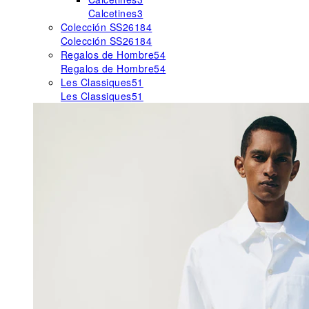
Calcetines
3
Colección SS26
184
Colección SS26
184
Regalos de Hombre
54
Regalos de Hombre
54
Les Classiques
51
Les Classiques
51