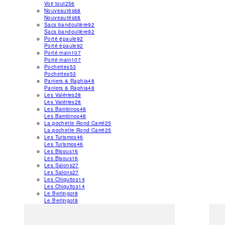
Voir tout
256
Nouveautés
68
Nouveautés
68
Sacs bandoulière
92
Sacs bandoulière
92
Porté épaule
92
Porté épaule
92
Porté main
107
Porté main
107
Pochettes
53
Pochettes
53
Paniers & Raphia
48
Paniers & Raphia
48
Les Valéries
28
Les Valéries
28
Les Bambinos
48
Les Bambinos
48
La pochette Rond Carré
25
La pochette Rond Carré
25
Les Turismos
46
Les Turismos
46
Les Bisous
16
Les Bisous
16
Les Salons
27
Les Salons
27
Les Chiquitos
14
Les Chiquitos
14
Le Berlingot
8
Le Berlingot
8