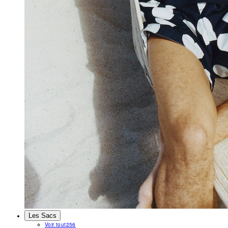
Les Sacs
Voir tout
256