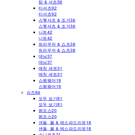
탑 & 셔츠
58
티셔츠
92
티셔츠
92
스웻셔츠 & 조거
36
스웻셔츠 & 조거
36
니트
42
니트
42
트라우저 & 쇼츠
38
트라우저 & 쇼츠
38
데님
37
데님
37
매칭 세트
31
매칭 세트
31
스윔웨어
19
스윔웨어
19
슈즈
84
모두 보기
81
모두 보기
81
펌프스
20
펌프스
20
샌들, 뮬 & 에스파드리유
18
샌들, 뮬 & 에스파드리유
18
스니커즈
21