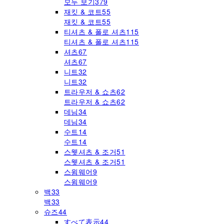
모두 보기
379
재킷 & 코트
55
재킷 & 코트
55
티셔츠 & 폴로 셔츠
115
티셔츠 & 폴로 셔츠
115
셔츠
67
셔츠
67
니트
32
니트
32
트라우저 & 쇼츠
62
트라우저 & 쇼츠
62
데님
34
데님
34
수트
14
수트
14
스웻셔츠 & 조거
51
스웻셔츠 & 조거
51
스윔웨어
9
스윔웨어
9
백
33
백
33
슈즈
44
すべて表示
44