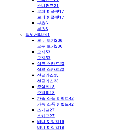
스니커즈
21
로퍼 & 플랫
17
로퍼 & 플랫
17
부츠
6
부츠
6
액세서리
241
모두 보기
236
모두 보기
236
모자
53
모자
53
실크 스카프
20
실크 스카프
20
선글라스
33
선글라스
33
주얼리
18
주얼리
18
가죽 소품 & 벨트
42
가죽 소품 & 벨트
42
스카프
27
스카프
27
비니 & 장갑
19
비니 & 장갑
19