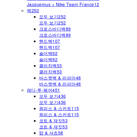
Jacquemus + Nike Team France
12
백
253
모두 보기
252
모두 보기
252
크로스바디백
89
크로스바디백
89
핸드백
107
핸드백
107
숄더백
92
숄더백
92
클러치백
53
클러치백
53
바스켓백 & 라피아
48
바스켓백 & 라피아
48
레디-투-웨어
451
모두 보기
436
모두 보기
436
원피스 & 스커트
115
원피스 & 스커트
115
코트 & 재킷
53
코트 & 재킷
53
탑 & 셔츠
58