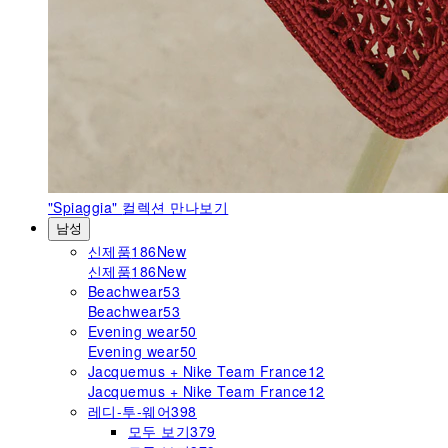
"Spiaggia"
컬렉션 만나보기
남성
신제품
186
New
신제품
186
New
Beachwear
53
Beachwear
53
Evening wear
50
Evening wear
50
Jacquemus + Nike Team France
12
Jacquemus + Nike Team France
12
레디-투-웨어
398
모두 보기
379