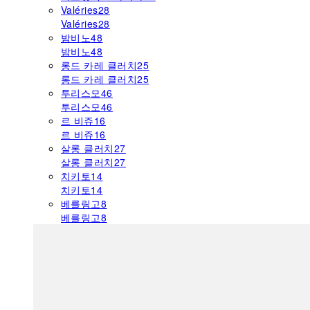
Valéries
28
Valéries
28
밤비노
48
밤비노
48
롱드 카레 클러치
25
롱드 카레 클러치
25
투리스모
46
투리스모
46
르 비쥬
16
르 비쥬
16
살롱 클러치
27
살롱 클러치
27
치키토
14
치키토
14
베를링고
8
베를링고
8