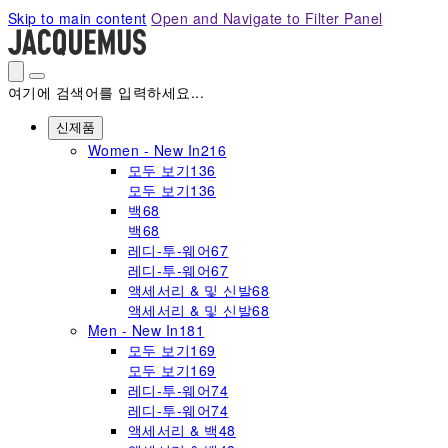
Please
Skip to main content
Open and Navigate to Filter Panel
note:
This
website
includes
여기에 검색어를 입력하세요...
an
accessibility
신제품
system.
Women - New In
216
모두 보기
136
모두 보기
136
백
68
백
68
레디-투-웨어
67
레디-투-웨어
67
액세서리 & 및 신발
68
액세서리 & 및 신발
68
Men - New In
181
모두 보기
169
모두 보기
169
레디-투-웨어
74
레디-투-웨어
74
액세서리 & 백
48