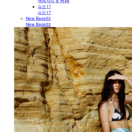
액세서리 & 백
48
슈즈
17
슈즈
17
New Bags
53
New Bags
53