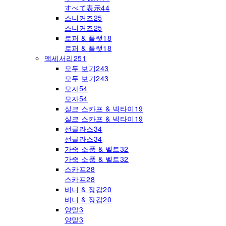
すべて表示
44
스니커즈
25
스니커즈
25
로퍼 & 플랫
18
로퍼 & 플랫
18
액세서리
251
모두 보기
243
모두 보기
243
모자
54
모자
54
실크 스카프 & 넥타이
19
실크 스카프 & 넥타이
19
선글라스
34
선글라스
34
가죽 소품 & 벨트
32
가죽 소품 & 벨트
32
스카프
28
스카프
28
비니 & 장갑
20
비니 & 장갑
20
양말
3
양말
3