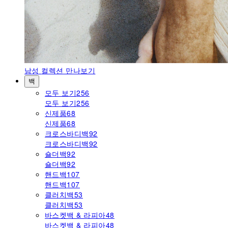
남성
컬렉션 만나보기
백
모두 보기
256
모두 보기
256
신제품
68
신제품
68
크로스바디백
92
크로스바디백
92
숄더백
92
숄더백
92
핸드백
107
핸드백
107
클러치백
53
클러치백
53
바스켓백 & 라피아
48
바스켓백 & 라피아
48