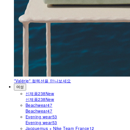
"Valérie"
컬렉션을 만나보세요
여성
신제품
238
New
신제품
238
New
Beachwear
47
Beachwear
47
Evening wear
53
Evening wear
53
Jacquemus + Nike Team France
12