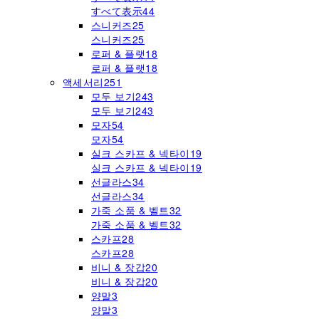
すべて表示
44
스니커즈
25
스니커즈
25
로퍼 & 플랫
18
로퍼 & 플랫
18
액세서리
251
모두 보기
243
모두 보기
243
모자
54
모자
54
실크 스카프 & 넥타이
19
실크 스카프 & 넥타이
19
선글라스
34
선글라스
34
가죽 소품 & 벨트
32
가죽 소품 & 벨트
32
스카프
28
스카프
28
비니 & 장갑
20
비니 & 장갑
20
양말
3
양말
3