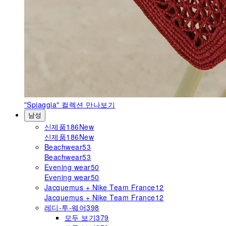
"Spiaggia"
컬렉션 만나보기
남성
신제품
186
New
신제품
186
New
Beachwear
53
Beachwear
53
Evening wear
50
Evening wear
50
Jacquemus + Nike Team France
12
Jacquemus + Nike Team France
12
레디-투-웨어
398
모두 보기
379