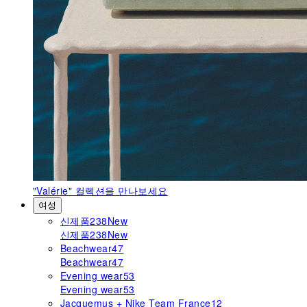
"Valérie"
컬렉션을 만나보세요
여성
신제품
238
New
신제품
238
New
Beachwear
47
Beachwear
47
Evening wear
53
Evening wear
53
Jacquemus + Nike Team France
12