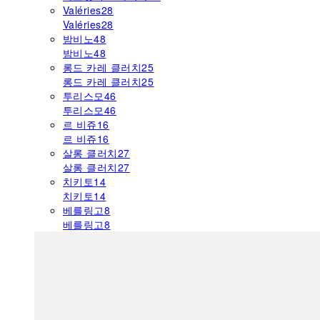
Valéries
28
Valéries
28
밤비노
48
밤비노
48
롱드 카레 클러치
25
롱드 카레 클러치
25
투리스모
46
투리스모
46
르 비쥬
16
르 비쥬
16
살롱 클러치
27
살롱 클러치
27
치키토
14
치키토
14
베를링고
8
베를링고
8