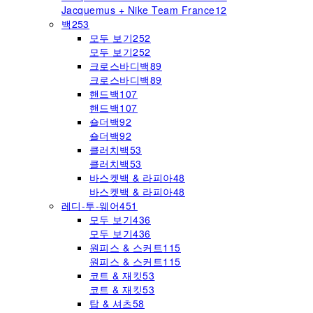
Jacquemus + Nike Team France
12
백
253
모두 보기
252
모두 보기
252
크로스바디백
89
크로스바디백
89
핸드백
107
핸드백
107
숄더백
92
숄더백
92
클러치백
53
클러치백
53
바스켓백 & 라피아
48
바스켓백 & 라피아
48
레디-투-웨어
451
모두 보기
436
모두 보기
436
원피스 & 스커트
115
원피스 & 스커트
115
코트 & 재킷
53
코트 & 재킷
53
탑 & 셔츠
58