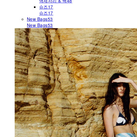
액세서리 & 백
48
슈즈
17
슈즈
17
New Bags
53
New Bags
53