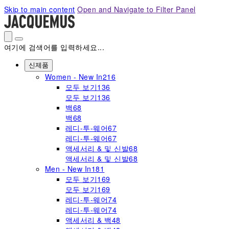
Please
Skip to main content
Open and Navigate to Filter Panel
note:
This
website
includes
여기에 검색어를 입력하세요...
an
accessibility
신제품
system.
Women - New In
216
모두 보기
136
모두 보기
136
백
68
백
68
레디-투-웨어
67
레디-투-웨어
67
액세서리 & 및 신발
68
액세서리 & 및 신발
68
Men - New In
181
모두 보기
169
모두 보기
169
레디-투-웨어
74
레디-투-웨어
74
액세서리 & 백
48