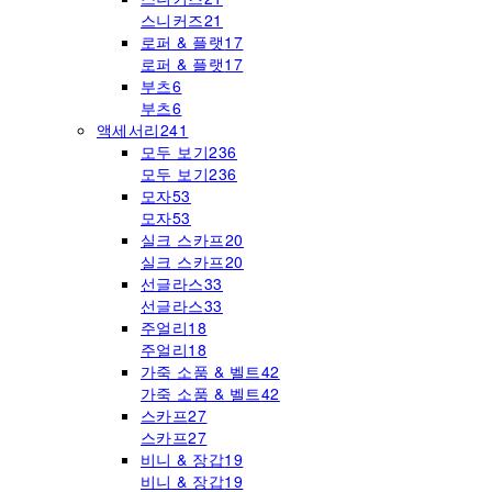
스니커즈
21
로퍼 & 플랫
17
로퍼 & 플랫
17
부츠
6
부츠
6
액세서리
241
모두 보기
236
모두 보기
236
모자
53
모자
53
실크 스카프
20
실크 스카프
20
선글라스
33
선글라스
33
주얼리
18
주얼리
18
가죽 소품 & 벨트
42
가죽 소품 & 벨트
42
스카프
27
스카프
27
비니 & 장갑
19
비니 & 장갑
19