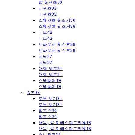
탑 & 셔츠
58
티셔츠
92
티셔츠
92
스웻셔츠 & 조거
36
스웻셔츠 & 조거
36
니트
42
니트
42
트라우저 & 쇼츠
38
트라우저 & 쇼츠
38
데님
37
데님
37
매칭 세트
31
매칭 세트
31
스윔웨어
19
스윔웨어
19
슈즈
84
모두 보기
81
모두 보기
81
펌프스
20
펌프스
20
샌들, 뮬 & 에스파드리유
18
샌들, 뮬 & 에스파드리유
18
스니커즈
21