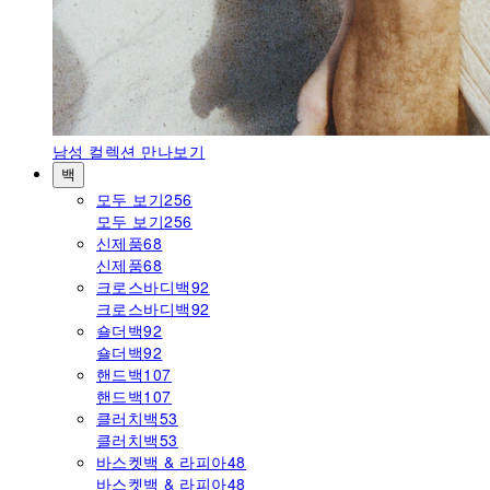
남성
컬렉션 만나보기
백
모두 보기
256
모두 보기
256
신제품
68
신제품
68
크로스바디백
92
크로스바디백
92
숄더백
92
숄더백
92
핸드백
107
핸드백
107
클러치백
53
클러치백
53
바스켓백 & 라피아
48
바스켓백 & 라피아
48