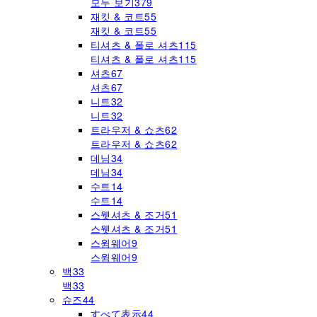
모두 보기
379
재킷 & 코트
55
재킷 & 코트
55
티셔츠 & 폴로 셔츠
115
티셔츠 & 폴로 셔츠
115
셔츠
67
셔츠
67
니트
32
니트
32
트라우저 & 쇼츠
62
트라우저 & 쇼츠
62
데님
34
데님
34
수트
14
수트
14
스웻셔츠 & 조거
51
스웻셔츠 & 조거
51
스윔웨어
9
스윔웨어
9
백
33
백
33
슈즈
44
すべて表示
44