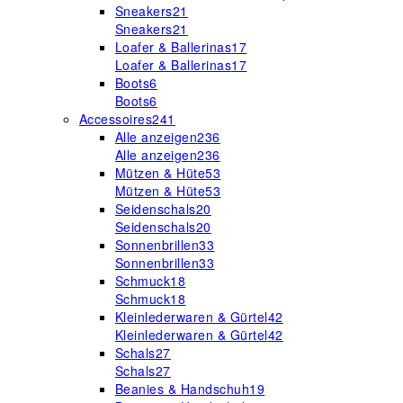
Sneakers
21
Sneakers
21
Loafer & Ballerinas
17
Loafer & Ballerinas
17
Boots
6
Boots
6
Accessoires
241
Alle anzeigen
236
Alle anzeigen
236
Mützen & Hüte
53
Mützen & Hüte
53
Seidenschals
20
Seidenschals
20
Sonnenbrillen
33
Sonnenbrillen
33
Schmuck
18
Schmuck
18
Kleinlederwaren & Gürtel
42
Kleinlederwaren & Gürtel
42
Schals
27
Schals
27
Beanies & Handschuh
19