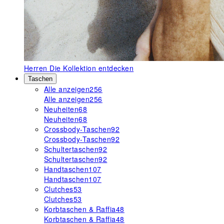
Herren
Die Kollektion entdecken
Taschen
Alle anzeigen
256
Alle anzeigen
256
Neuheiten
68
Neuheiten
68
Crossbody-Taschen
92
Crossbody-Taschen
92
Schultertaschen
92
Schultertaschen
92
Handtaschen
107
Handtaschen
107
Clutches
53
Clutches
53
Korbtaschen & Raffia
48
Korbtaschen & Raffia
48