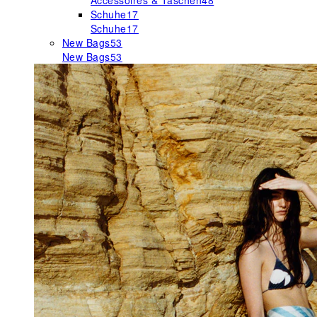
Accessoires & Taschen
48
Schuhe
17
Schuhe
17
New Bags
53
New Bags
53