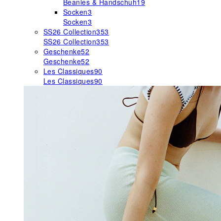
Beanies & Handschuh
19
Socken
3
Socken
3
SS26 Collection
353
SS26 Collection
353
Geschenke
52
Geschenke
52
Les Classiques
90
Les Classiques
90