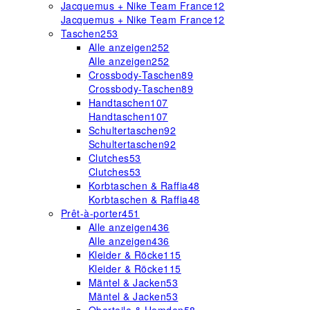
Jacquemus + Nike Team France
12
Jacquemus + Nike Team France
12
Taschen
253
Alle anzeigen
252
Alle anzeigen
252
Crossbody-Taschen
89
Crossbody-Taschen
89
Handtaschen
107
Handtaschen
107
Schultertaschen
92
Schultertaschen
92
Clutches
53
Clutches
53
Korbtaschen & Raffia
48
Korbtaschen & Raffia
48
Prêt-à-porter
451
Alle anzeigen
436
Alle anzeigen
436
Kleider & Röcke
115
Kleider & Röcke
115
Mäntel & Jacken
53
Mäntel & Jacken
53