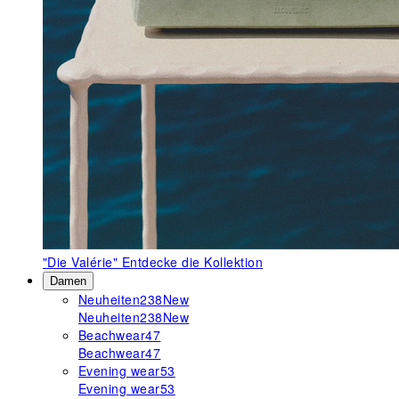
"Die Valérie"
Entdecke die Kollektion
Damen
Neuheiten
238
New
Neuheiten
238
New
Beachwear
47
Beachwear
47
Evening wear
53
Evening wear
53