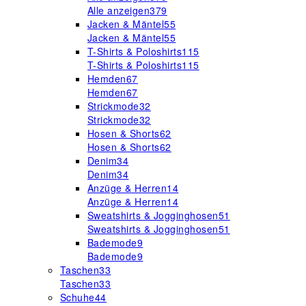
Alle anzeigen
379
Jacken & Mäntel
55
Jacken & Mäntel
55
T-Shirts & Poloshirts
115
T-Shirts & Poloshirts
115
Hemden
67
Hemden
67
Strickmode
32
Strickmode
32
Hosen & Shorts
62
Hosen & Shorts
62
Denim
34
Denim
34
Anzüge & Herren
14
Anzüge & Herren
14
Sweatshirts & Jogginghosen
51
Sweatshirts & Jogginghosen
51
Bademode
9
Bademode
9
Taschen
33
Taschen
33
Schuhe
44