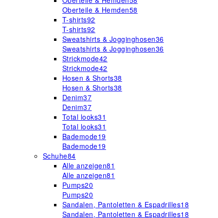
Oberteile & Hemden
58
Oberteile & Hemden
58
T-shirts
92
T-shirts
92
Sweatshirts & Jogginghosen
36
Sweatshirts & Jogginghosen
36
Strickmode
42
Strickmode
42
Hosen & Shorts
38
Hosen & Shorts
38
Denim
37
Denim
37
Total looks
31
Total looks
31
Bademode
19
Bademode
19
Schuhe
84
Alle anzeigen
81
Alle anzeigen
81
Pumps
20
Pumps
20
Sandalen, Pantoletten & Espadrilles
18
Sandalen, Pantoletten & Espadrilles
18