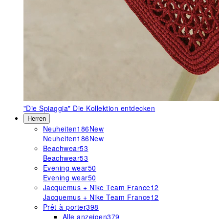
"Die Spiaggia"
Die Kollektion entdecken
Herren
Neuheiten
186
New
Neuheiten
186
New
Beachwear
53
Beachwear
53
Evening wear
50
Evening wear
50
Jacquemus + Nike Team France
12
Jacquemus + Nike Team France
12
Prêt-à-porter
398
Alle anzeigen
379