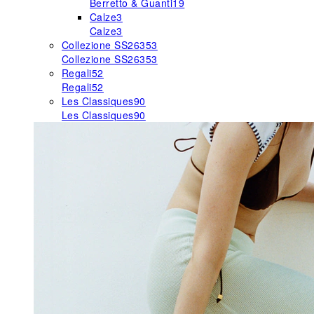
Berretto & Guanti
19
Calze
3
Calze
3
Collezione SS26
353
Collezione SS26
353
Regali
52
Regali
52
Les Classiques
90
Les Classiques
90