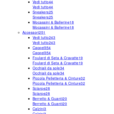
Vedi tutto
44
Vedi tutto
44
Sneakers
25
Sneakers
25
Mocassini & Ballerine
18
Mocassini & Ballerine
18
Accessori
251
Vedi tutto
243
Vedi tutto
243
Cappelli
54
Cappelli
54
Foulard di Seta & Cravatte
19
Foulard di Seta & Cravatte
19
Occhiali da sole
34
Occhiali da sole
34
Piccola Pelletteria & Cinture
32
Piccola Pelletteria & Cinture
32
Sciarpe
28
Sciarpe
28
Berretto & Guanti
20
Berretto & Guanti
20
Calzini
3
Calzini
3