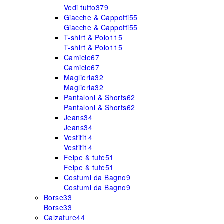
Vedi tutto
379
Giacche & Cappotti
55
Giacche & Cappotti
55
T-shirt & Polo
115
T-shirt & Polo
115
Camicie
67
Camicie
67
Maglieria
32
Maglieria
32
Pantaloni & Shorts
62
Pantaloni & Shorts
62
Jeans
34
Jeans
34
Vestiti
14
Vestiti
14
Felpe & tute
51
Felpe & tute
51
Costumi da Bagno
9
Costumi da Bagno
9
Borse
33
Borse
33
Calzature
44