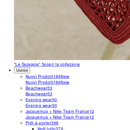
"Le Spiaggia"
Scopri la collezione
Uomini
Nuovi Prodotti
186
New
Nuovi Prodotti
186
New
Beachwear
53
Beachwear
53
Evening wear
50
Evening wear
50
Jacquemus + Nike Team France
12
Jacquemus + Nike Team France
12
Prêt-à-porter
398
Vedi tutto
379