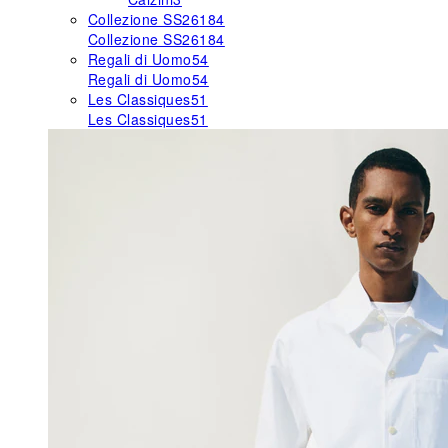
Collezione SS26
184
Collezione SS26
184
Regali di Uomo
54
Regali di Uomo
54
Les Classiques
51
Les Classiques
51