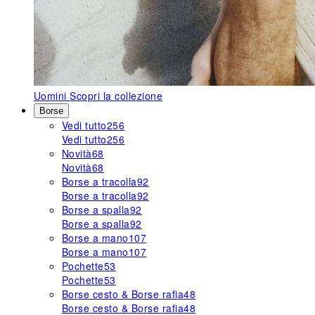
Uomini
Scopri la collezione
Borse
Vedi tutto
256
Vedi tutto
256
Novità
68
Novità
68
Borse a tracolla
92
Borse a tracolla
92
Borse a spalla
92
Borse a spalla
92
Borse a mano
107
Borse a mano
107
Pochette
53
Pochette
53
Borse cesto & Borse rafia
48
Borse cesto & Borse rafia
48