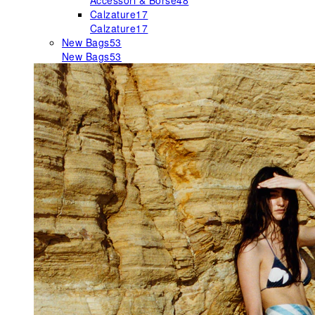
Accessori & Borse
48
Calzature
17
Calzature
17
New Bags
53
New Bags
53