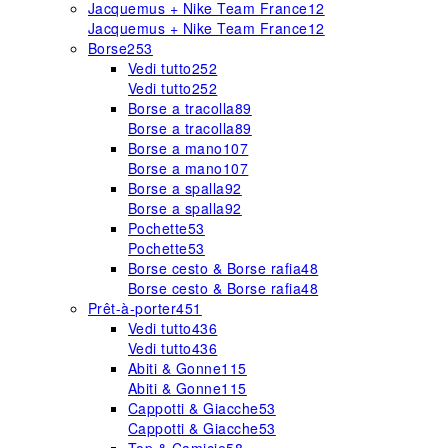
Jacquemus + Nike Team France
12
Jacquemus + Nike Team France
12
Borse
253
Vedi tutto
252
Vedi tutto
252
Borse a tracolla
89
Borse a tracolla
89
Borse a mano
107
Borse a mano
107
Borse a spalla
92
Borse a spalla
92
Pochette
53
Pochette
53
Borse cesto & Borse rafia
48
Borse cesto & Borse rafia
48
Prêt-à-porter
451
Vedi tutto
436
Vedi tutto
436
Abiti & Gonne
115
Abiti & Gonne
115
Cappotti & Giacche
53
Cappotti & Giacche
53