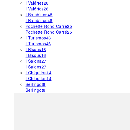
I Valéries
28
I Valéries
28
I Bambinos
48
I Bambinos
48
Pochette Rond Carré
25
Pochette Rond Carré
25
I Turismos
46
I Turismos
46
I Bisous
16
I Bisous
16
I Salons
27
I Salons
27
I Chiquitos
14
I Chiquitos
14
Berlingot
8
Berlingot
8