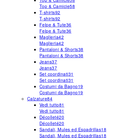
Top & Camicie
58
Top & Camicie
58
T-shirts
92
T-shirts
92
Felpe & Tute
36
Felpe & Tute
36
Maglieria
42
Maglieria
42
Pantaloni & Shorts
38
Pantaloni & Shorts
38
Jeans
37
Jeans
37
Set coordinati
31
Set coordinati
31
Costumi da Bagno
19
Costumi da Bagno
19
Calzature
84
Vedi tutto
81
Vedi tutto
81
Décolleté
20
Décolleté
20
Sandali, Mules ed Espadrillas
18
Sandali, Mules ed Espadrillas
18