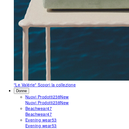
"Le Valérie"
Scopri la collezione
Donne
Nuovi Prodotti
238
New
Nuovi Prodotti
238
New
Beachwear
47
Beachwear
47
Evening wear
53
Evening wear
53