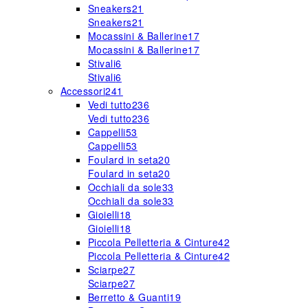
Sneakers
21
Sneakers
21
Mocassini & Ballerine
17
Mocassini & Ballerine
17
Stivali
6
Stivali
6
Accessori
241
Vedi tutto
236
Vedi tutto
236
Cappelli
53
Cappelli
53
Foulard in seta
20
Foulard in seta
20
Occhiali da sole
33
Occhiali da sole
33
Gioielli
18
Gioielli
18
Piccola Pelletteria & Cinture
42
Piccola Pelletteria & Cinture
42
Sciarpe
27
Sciarpe
27
Berretto & Guanti
19