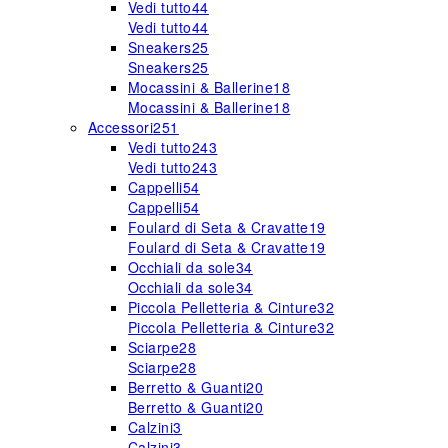
Vedi tutto
44
Vedi tutto
44
Sneakers
25
Sneakers
25
Mocassini & Ballerine
18
Mocassini & Ballerine
18
Accessori
251
Vedi tutto
243
Vedi tutto
243
Cappelli
54
Cappelli
54
Foulard di Seta & Cravatte
19
Foulard di Seta & Cravatte
19
Occhiali da sole
34
Occhiali da sole
34
Piccola Pelletteria & Cinture
32
Piccola Pelletteria & Cinture
32
Sciarpe
28
Sciarpe
28
Berretto & Guanti
20
Berretto & Guanti
20
Calzini
3
Calzini
3