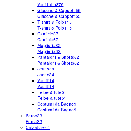
Vedi tutto
379
Giacche & Cappotti
55
Giacche & Cappotti
55
T-shirt & Polo
115
T-shirt & Polo
115
Camicie
67
Camicie
67
Maglieria
32
Maglieria
32
Pantaloni & Shorts
62
Pantaloni & Shorts
62
Jeans
34
Jeans
34
Vestiti
14
Vestiti
14
Felpe & tute
51
Felpe & tute
51
Costumi da Bagno
9
Costumi da Bagno
9
Borse
33
Borse
33
Calzature
44