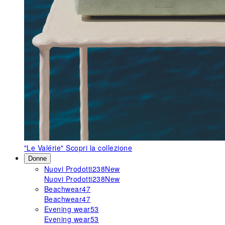
"Le Valérie"
Scopri la collezione
Donne
Nuovi Prodotti
238
New
Nuovi Prodotti
238
New
Beachwear
47
Beachwear
47
Evening wear
53
Evening wear
53