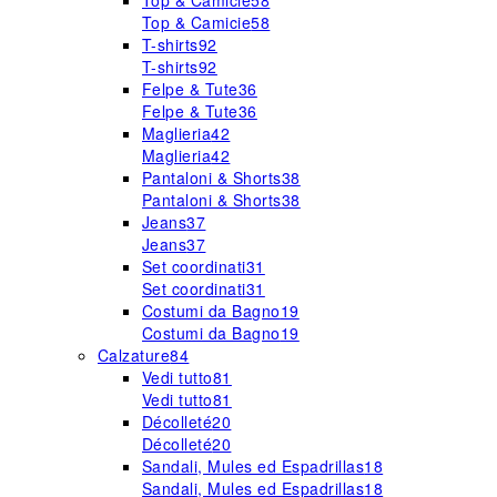
Top & Camicie
58
Top & Camicie
58
T-shirts
92
T-shirts
92
Felpe & Tute
36
Felpe & Tute
36
Maglieria
42
Maglieria
42
Pantaloni & Shorts
38
Pantaloni & Shorts
38
Jeans
37
Jeans
37
Set coordinati
31
Set coordinati
31
Costumi da Bagno
19
Costumi da Bagno
19
Calzature
84
Vedi tutto
81
Vedi tutto
81
Décolleté
20
Décolleté
20
Sandali, Mules ed Espadrillas
18
Sandali, Mules ed Espadrillas
18