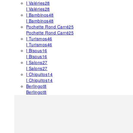
I Valéries
28
I Valéries
28
I Bambinos
48
I Bambinos
48
Pochette Rond Carré
25
Pochette Rond Carré
25
I Turismos
46
I Turismos
46
I Bisous
16
I Bisous
16
I Salons
27
I Salons
27
I Chiquitos
14
I Chiquitos
14
Berlingot
8
Berlingot
8