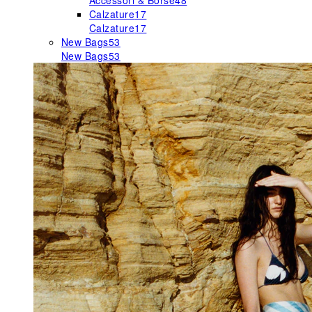
Accessori & Borse
48
Calzature
17
Calzature
17
New Bags
53
New Bags
53