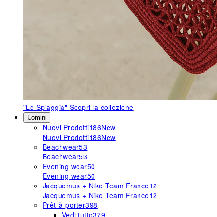
"Le Spiaggia"
Scopri la collezione
Uomini
Nuovi Prodotti
186
New
Nuovi Prodotti
186
New
Beachwear
53
Beachwear
53
Evening wear
50
Evening wear
50
Jacquemus + Nike Team France
12
Jacquemus + Nike Team France
12
Prêt-à-porter
398
Vedi tutto
379