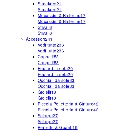
Sneakers
21
Sneakers
21
Mocassini & Ballerine
17
Mocassini & Ballerine
17
Stivali
6
Stivali
6
Accessori
241
Vedi tutto
236
Vedi tutto
236
Cappelli
53
Cappelli
53
Foulard in seta
20
Foulard in seta
20
Occhiali da sole
33
Occhiali da sole
33
Gioielli
18
Gioielli
18
Piccola Pelletteria & Cinture
42
Piccola Pelletteria & Cinture
42
Sciarpe
27
Sciarpe
27
Berretto & Guanti
19