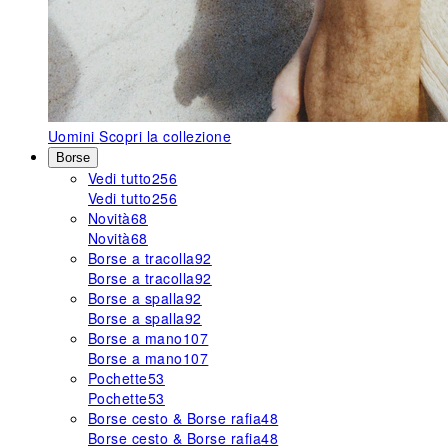
Uomini
Scopri la collezione
Borse
Vedi tutto
256
Vedi tutto
256
Novità
68
Novità
68
Borse a tracolla
92
Borse a tracolla
92
Borse a spalla
92
Borse a spalla
92
Borse a mano
107
Borse a mano
107
Pochette
53
Pochette
53
Borse cesto & Borse rafia
48
Borse cesto & Borse rafia
48