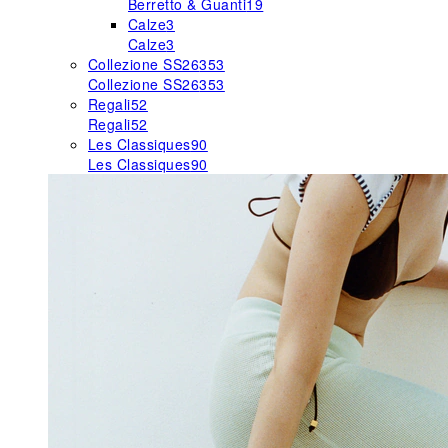
Berretto & Guanti
19
Calze
3
Calze
3
Collezione SS26
353
Collezione SS26
353
Regali
52
Regali
52
Les Classiques
90
Les Classiques
90