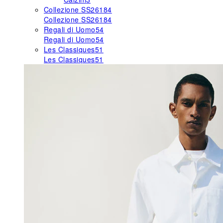
Collezione SS26
184
Collezione SS26
184
Regali di Uomo
54
Regali di Uomo
54
Les Classiques
51
Les Classiques
51