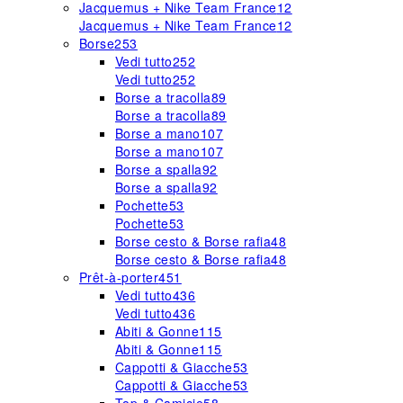
Jacquemus + Nike Team France
12
Jacquemus + Nike Team France
12
Borse
253
Vedi tutto
252
Vedi tutto
252
Borse a tracolla
89
Borse a tracolla
89
Borse a mano
107
Borse a mano
107
Borse a spalla
92
Borse a spalla
92
Pochette
53
Pochette
53
Borse cesto & Borse rafia
48
Borse cesto & Borse rafia
48
Prêt-à-porter
451
Vedi tutto
436
Vedi tutto
436
Abiti & Gonne
115
Abiti & Gonne
115
Cappotti & Giacche
53
Cappotti & Giacche
53