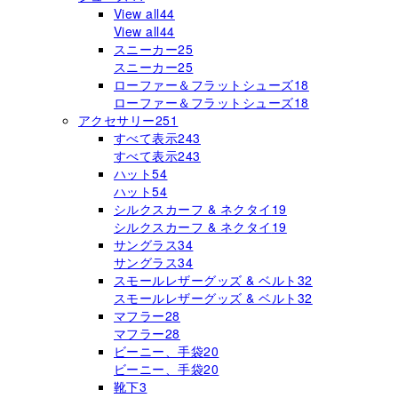
View all
44
View all
44
スニーカー
25
スニーカー
25
ローファー＆フラットシューズ
18
ローファー＆フラットシューズ
18
アクセサリー
251
すべて表示
243
すべて表示
243
ハット
54
ハット
54
シルクスカーフ & ネクタイ
19
シルクスカーフ & ネクタイ
19
サングラス
34
サングラス
34
スモールレザーグッズ & ベルト
32
スモールレザーグッズ & ベルト
32
マフラー
28
マフラー
28
ビーニー、手袋
20
ビーニー、手袋
20
靴下
3