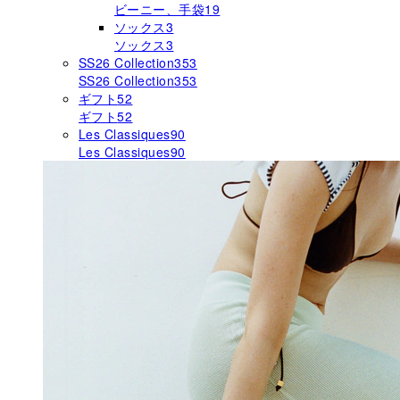
ビーニー、手袋
19
ソックス
3
ソックス
3
SS26 Collection
353
SS26 Collection
353
ギフト
52
ギフト
52
Les Classiques
90
Les Classiques
90