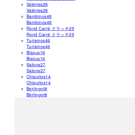
Valéries
28
Valéries
28
Bambinos
48
Bambinos
48
Rond Carré クラッチ
25
Rond Carré クラッチ
25
Turismos
46
Turismos
46
Bisous
16
Bisous
16
Salons
27
Salons
27
Chiquitos
14
Chiquitos
14
Berlingot
8
Berlingot
8