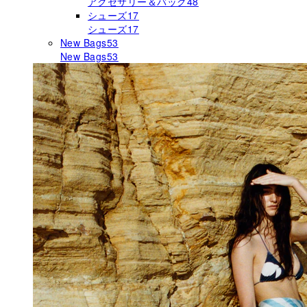
アクセサリー＆バッグ
48
シューズ
17
シューズ
17
New Bags
53
New Bags
53