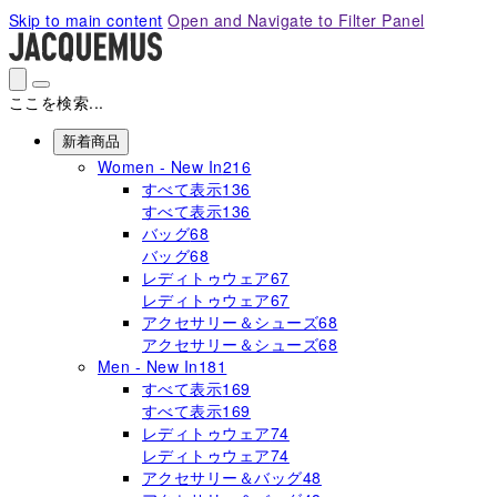
Please
Skip to main content
Open and Navigate to Filter Panel
note:
This
website
includes
ここを検索...
an
accessibility
新着商品
system.
Women - New In
216
すべて表示
136
すべて表示
136
バッグ
68
バッグ
68
レディトゥウェア
67
レディトゥウェア
67
アクセサリー＆シューズ
68
アクセサリー＆シューズ
68
Men - New In
181
すべて表示
169
すべて表示
169
レディトゥウェア
74
レディトゥウェア
74
アクセサリー＆バッグ
48