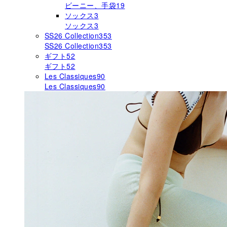
ビーニー、手袋
19
ソックス
3
ソックス
3
SS26 Collection
353
SS26 Collection
353
ギフト
52
ギフト
52
Les Classiques
90
Les Classiques
90