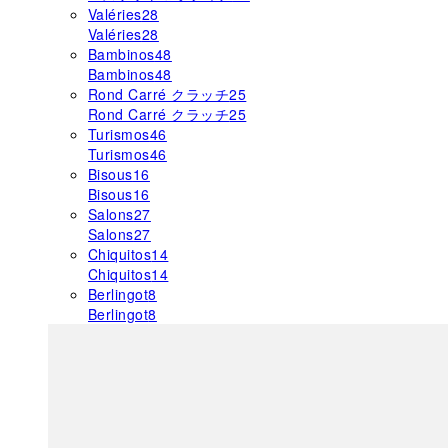
Valéries
28
Valéries
28
Bambinos
48
Bambinos
48
Rond Carré クラッチ
25
Rond Carré クラッチ
25
Turismos
46
Turismos
46
Bisous
16
Bisous
16
Salons
27
Salons
27
Chiquitos
14
Chiquitos
14
Berlingot
8
Berlingot
8