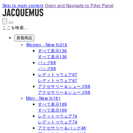
Please
Skip to main content
Open and Navigate to Filter Panel
note:
This
website
includes
ここを検索...
an
accessibility
新着商品
system.
Women - New In
216
すべて表示
136
すべて表示
136
バッグ
68
バッグ
68
レディトゥウェア
67
レディトゥウェア
67
アクセサリー＆シューズ
68
アクセサリー＆シューズ
68
Men - New In
181
すべて表示
169
すべて表示
169
レディトゥウェア
74
レディトゥウェア
74
アクセサリー＆バッグ
48