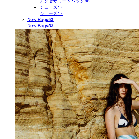
アクセサリー＆バッグ
48
シューズ
17
シューズ
17
New Bags
53
New Bags
53