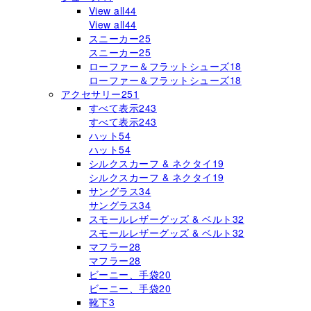
View all
44
View all
44
スニーカー
25
スニーカー
25
ローファー＆フラットシューズ
18
ローファー＆フラットシューズ
18
アクセサリー
251
すべて表示
243
すべて表示
243
ハット
54
ハット
54
シルクスカーフ & ネクタイ
19
シルクスカーフ & ネクタイ
19
サングラス
34
サングラス
34
スモールレザーグッズ & ベルト
32
スモールレザーグッズ & ベルト
32
マフラー
28
マフラー
28
ビーニー、手袋
20
ビーニー、手袋
20
靴下
3