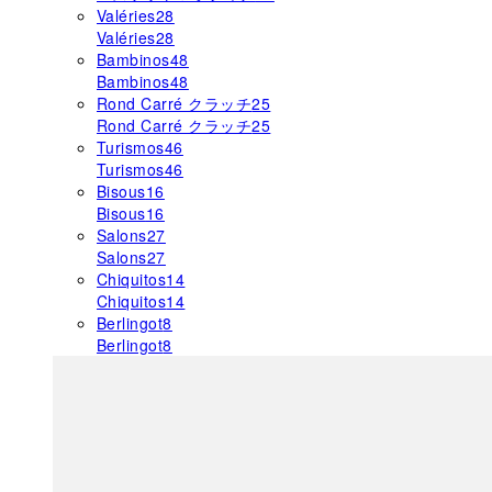
Valéries
28
Valéries
28
Bambinos
48
Bambinos
48
Rond Carré クラッチ
25
Rond Carré クラッチ
25
Turismos
46
Turismos
46
Bisous
16
Bisous
16
Salons
27
Salons
27
Chiquitos
14
Chiquitos
14
Berlingot
8
Berlingot
8