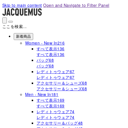
Please
Skip to main content
Open and Navigate to Filter Panel
note:
This
website
includes
ここを検索...
an
accessibility
新着商品
system.
Women - New In
216
すべて表示
136
すべて表示
136
バッグ
68
バッグ
68
レディトゥウェア
67
レディトゥウェア
67
アクセサリー＆シューズ
68
アクセサリー＆シューズ
68
Men - New In
181
すべて表示
169
すべて表示
169
レディトゥウェア
74
レディトゥウェア
74
アクセサリー＆バッグ
48