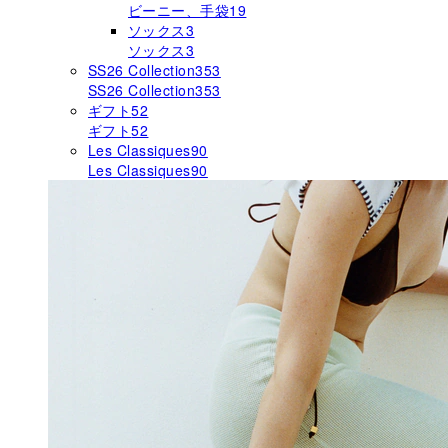
ビーニー、手袋
19
ソックス
3
ソックス
3
SS26 Collection
353
SS26 Collection
353
ギフト
52
ギフト
52
Les Classiques
90
Les Classiques
90