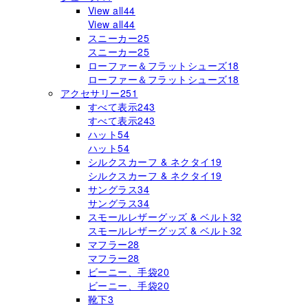
View all
44
View all
44
スニーカー
25
スニーカー
25
ローファー＆フラットシューズ
18
ローファー＆フラットシューズ
18
アクセサリー
251
すべて表示
243
すべて表示
243
ハット
54
ハット
54
シルクスカーフ & ネクタイ
19
シルクスカーフ & ネクタイ
19
サングラス
34
サングラス
34
スモールレザーグッズ & ベルト
32
スモールレザーグッズ & ベルト
32
マフラー
28
マフラー
28
ビーニー、手袋
20
ビーニー、手袋
20
靴下
3