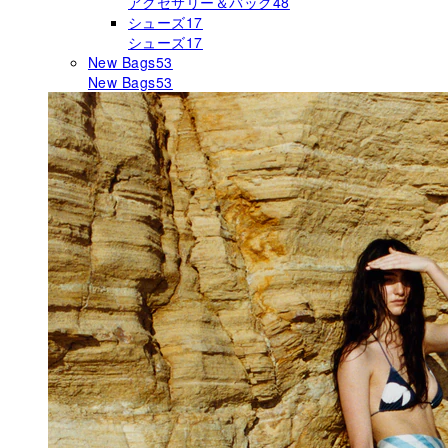
アクセサリー＆バッグ
48
シューズ
17
シューズ
17
New Bags
53
New Bags
53