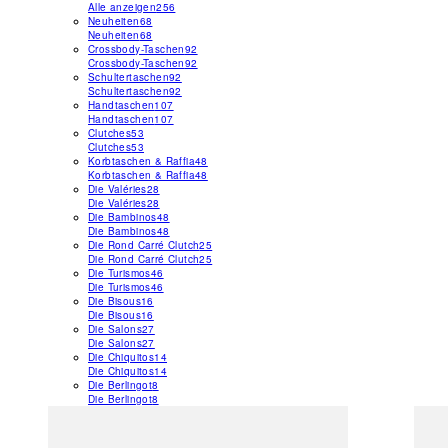
Alle anzeigen
256
Neuheiten
68
Neuheiten
68
Crossbody-Taschen
92
Crossbody-Taschen
92
Schultertaschen
92
Schultertaschen
92
Handtaschen
107
Handtaschen
107
Clutches
53
Clutches
53
Korbtaschen & Raffia
48
Korbtaschen & Raffia
48
Die Valéries
28
Die Valéries
28
Die Bambinos
48
Die Bambinos
48
Die Rond Carré Clutch
25
Die Rond Carré Clutch
25
Die Turismos
46
Die Turismos
46
Die Bisous
16
Die Bisous
16
Die Salons
27
Die Salons
27
Die Chiquitos
14
Die Chiquitos
14
Die Berlingot
8
Die Berlingot
8