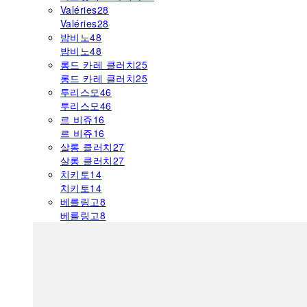
Valéries
28
Valéries
28
밤비노
48
밤비노
48
롱드 카레 클러치
25
롱드 카레 클러치
25
투리스모
46
투리스모
46
르 비쥬
16
르 비쥬
16
살롱 클러치
27
살롱 클러치
27
치키토
14
치키토
14
베를링고
8
베를링고
8