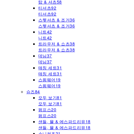
탑 & 셔츠
58
티셔츠
92
티셔츠
92
스웻셔츠 & 조거
36
스웻셔츠 & 조거
36
니트
42
니트
42
트라우저 & 쇼츠
38
트라우저 & 쇼츠
38
데님
37
데님
37
매칭 세트
31
매칭 세트
31
스윔웨어
19
스윔웨어
19
슈즈
84
모두 보기
81
모두 보기
81
펌프스
20
펌프스
20
샌들, 뮬 & 에스파드리유
18
샌들, 뮬 & 에스파드리유
18
스니커즈
21