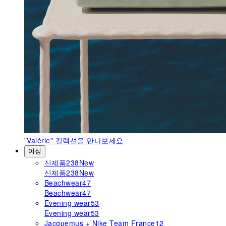
"Valérie"
컬렉션을 만나보세요
여성
신제품
238
New
신제품
238
New
Beachwear
47
Beachwear
47
Evening wear
53
Evening wear
53
Jacquemus + Nike Team France
12