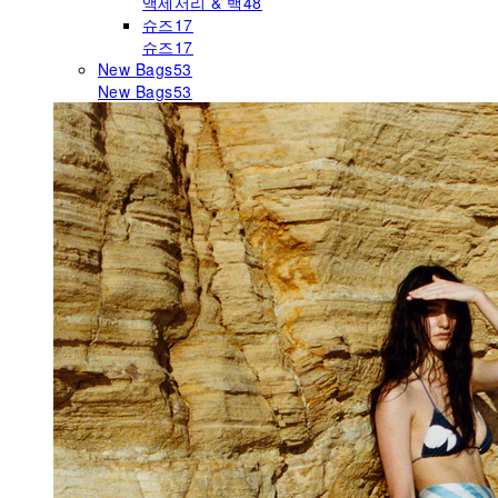
액세서리 & 백
48
슈즈
17
슈즈
17
New Bags
53
New Bags
53