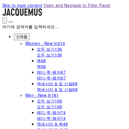
Please
Skip to main content
Open and Navigate to Filter Panel
note:
This
website
includes
여기에 검색어를 입력하세요...
an
accessibility
신제품
system.
Women - New In
216
모두 보기
136
모두 보기
136
백
68
백
68
레디-투-웨어
67
레디-투-웨어
67
액세서리 & 및 신발
68
액세서리 & 및 신발
68
Men - New In
181
모두 보기
169
모두 보기
169
레디-투-웨어
74
레디-투-웨어
74
액세서리 & 백
48