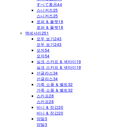
すべて表示
44
스니커즈
25
스니커즈
25
로퍼 & 플랫
18
로퍼 & 플랫
18
액세서리
251
모두 보기
243
모두 보기
243
모자
54
모자
54
실크 스카프 & 넥타이
19
실크 스카프 & 넥타이
19
선글라스
34
선글라스
34
가죽 소품 & 벨트
32
가죽 소품 & 벨트
32
스카프
28
스카프
28
비니 & 장갑
20
비니 & 장갑
20
양말
3
양말
3