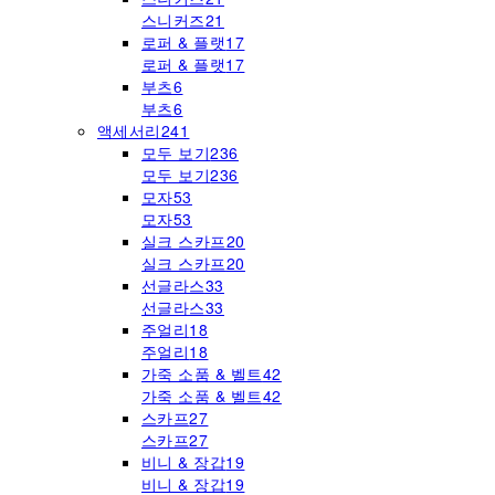
스니커즈
21
로퍼 & 플랫
17
로퍼 & 플랫
17
부츠
6
부츠
6
액세서리
241
모두 보기
236
모두 보기
236
모자
53
모자
53
실크 스카프
20
실크 스카프
20
선글라스
33
선글라스
33
주얼리
18
주얼리
18
가죽 소품 & 벨트
42
가죽 소품 & 벨트
42
스카프
27
스카프
27
비니 & 장갑
19
비니 & 장갑
19