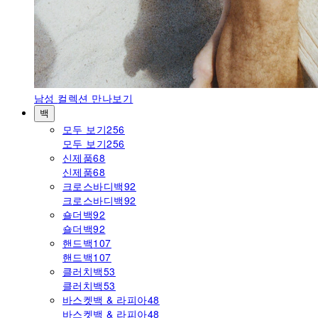
남성
컬렉션 만나보기
백
모두 보기
256
모두 보기
256
신제품
68
신제품
68
크로스바디백
92
크로스바디백
92
숄더백
92
숄더백
92
핸드백
107
핸드백
107
클러치백
53
클러치백
53
바스켓백 & 라피아
48
바스켓백 & 라피아
48