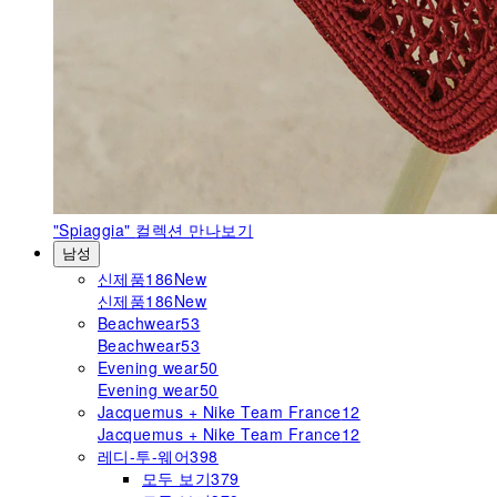
"Spiaggia"
컬렉션 만나보기
남성
신제품
186
New
신제품
186
New
Beachwear
53
Beachwear
53
Evening wear
50
Evening wear
50
Jacquemus + Nike Team France
12
Jacquemus + Nike Team France
12
레디-투-웨어
398
모두 보기
379