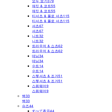
모두 보기
379
재킷 & 코트
55
재킷 & 코트
55
티셔츠 & 폴로 셔츠
115
티셔츠 & 폴로 셔츠
115
셔츠
67
셔츠
67
니트
32
니트
32
트라우저 & 쇼츠
62
트라우저 & 쇼츠
62
데님
34
데님
34
수트
14
수트
14
스웻셔츠 & 조거
51
스웻셔츠 & 조거
51
스윔웨어
9
스윔웨어
9
백
33
백
33
슈즈
44
すべて表示
44