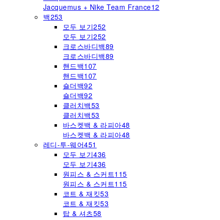
Jacquemus + Nike Team France
12
백
253
모두 보기
252
모두 보기
252
크로스바디백
89
크로스바디백
89
핸드백
107
핸드백
107
숄더백
92
숄더백
92
클러치백
53
클러치백
53
바스켓백 & 라피아
48
바스켓백 & 라피아
48
레디-투-웨어
451
모두 보기
436
모두 보기
436
원피스 & 스커트
115
원피스 & 스커트
115
코트 & 재킷
53
코트 & 재킷
53
탑 & 셔츠
58