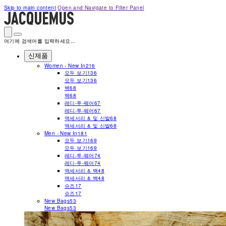
Please
Skip to main content
Open and Navigate to Filter Panel
note:
This
website
includes
an
여기에 검색어를 입력하세요...
accessibility
system.
신제품
Press
Women - New In
216
Control-
모두 보기
136
F11
모두 보기
136
to
백
68
adjust
the
백
68
website
레디-투-웨어
67
to
레디-투-웨어
67
people
액세서리 & 및 신발
68
with
액세서리 & 및 신발
68
visual
Men - New In
181
disabilities
모두 보기
169
who
모두 보기
169
are
레디-투-웨어
74
using
레디-투-웨어
74
a
액세서리 & 백
48
screen
액세서리 & 백
48
reader;
슈즈
17
Press
슈즈
17
Control-
New Bags
53
F10
New Bags
53
to
open
an