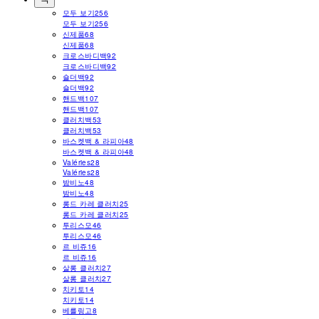
모두 보기
256
모두 보기
256
신제품
68
신제품
68
크로스바디백
92
크로스바디백
92
숄더백
92
숄더백
92
핸드백
107
핸드백
107
클러치백
53
클러치백
53
바스켓백 & 라피아
48
바스켓백 & 라피아
48
Valéries
28
Valéries
28
밤비노
48
밤비노
48
롱드 카레 클러치
25
롱드 카레 클러치
25
투리스모
46
투리스모
46
르 비쥬
16
르 비쥬
16
살롱 클러치
27
살롱 클러치
27
치키토
14
치키토
14
베를링고
8