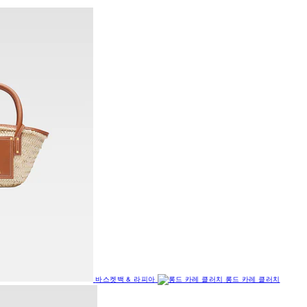
바스켓백 & 라피아
롱드 카레 클러치