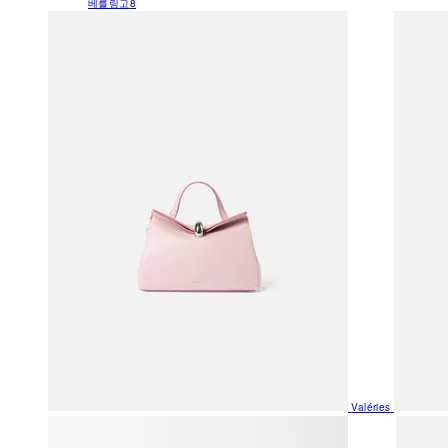
베를링고
8
Valéries