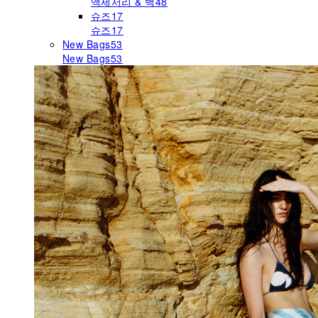
액세서리 & 백
48
슈즈
17
슈즈
17
New Bags
53
New Bags
53