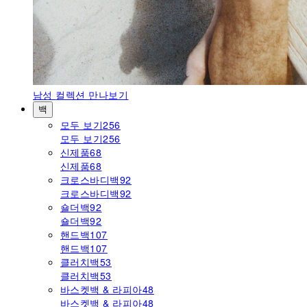
남성
컬렉션 만나보기
백
모두 보기
256
모두 보기
256
신제품
68
신제품
68
크로스바디백
92
크로스바디백
92
숄더백
92
숄더백
92
핸드백
107
핸드백
107
클러치백
53
클러치백
53
바스켓백 & 라피아
48
바스켓백 & 라피아
48