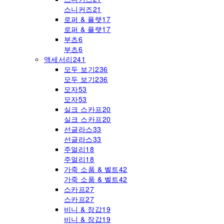
스니커즈
21
로퍼 & 플랫
17
로퍼 & 플랫
17
부츠
6
부츠
6
액세서리
241
모두 보기
236
모두 보기
236
모자
53
모자
53
실크 스카프
20
실크 스카프
20
선글라스
33
선글라스
33
주얼리
18
주얼리
18
가죽 소품 & 벨트
42
가죽 소품 & 벨트
42
스카프
27
스카프
27
비니 & 장갑
19
비니 & 장갑
19