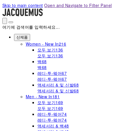
Please
Skip to main content
Open and Navigate to Filter Panel
note:
This
website
includes
여기에 검색어를 입력하세요...
an
accessibility
신제품
system.
Women - New In
216
모두 보기
136
모두 보기
136
백
68
백
68
레디-투-웨어
67
레디-투-웨어
67
액세서리 & 및 신발
68
액세서리 & 및 신발
68
Men - New In
181
모두 보기
169
모두 보기
169
레디-투-웨어
74
레디-투-웨어
74
액세서리 & 백
48