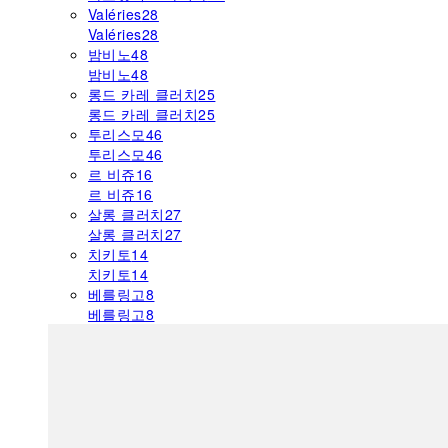
Valéries
28
Valéries
28
밤비노
48
밤비노
48
롱드 카레 클러치
25
롱드 카레 클러치
25
투리스모
46
투리스모
46
르 비쥬
16
르 비쥬
16
살롱 클러치
27
살롱 클러치
27
치키토
14
치키토
14
베를링고
8
베를링고
8