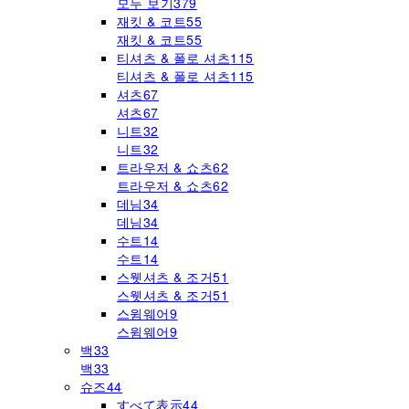
모두 보기
379
재킷 & 코트
55
재킷 & 코트
55
티셔츠 & 폴로 셔츠
115
티셔츠 & 폴로 셔츠
115
셔츠
67
셔츠
67
니트
32
니트
32
트라우저 & 쇼츠
62
트라우저 & 쇼츠
62
데님
34
데님
34
수트
14
수트
14
스웻셔츠 & 조거
51
스웻셔츠 & 조거
51
스윔웨어
9
스윔웨어
9
백
33
백
33
슈즈
44
すべて表示
44