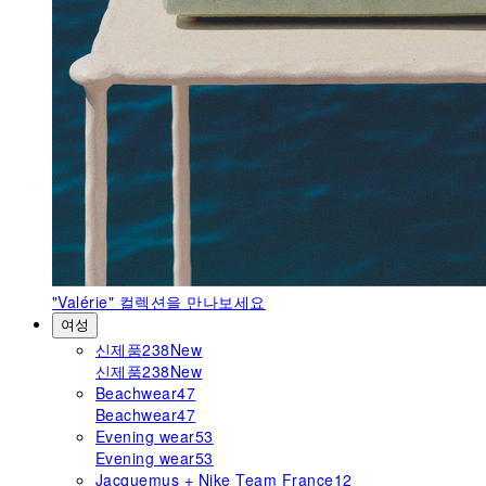
"Valérie"
컬렉션을 만나보세요
여성
신제품
238
New
신제품
238
New
Beachwear
47
Beachwear
47
Evening wear
53
Evening wear
53
Jacquemus + Nike Team France
12