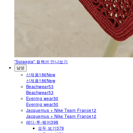
"Spiaggia"
컬렉션 만나보기
남성
신제품
186
New
신제품
186
New
Beachwear
53
Beachwear
53
Evening wear
50
Evening wear
50
Jacquemus + Nike Team France
12
Jacquemus + Nike Team France
12
레디-투-웨어
398
모두 보기
379