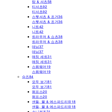
탑 & 셔츠
58
티셔츠
92
티셔츠
92
스웻셔츠 & 조거
36
스웻셔츠 & 조거
36
니트
42
니트
42
트라우저 & 쇼츠
38
트라우저 & 쇼츠
38
데님
37
데님
37
매칭 세트
31
매칭 세트
31
스윔웨어
19
스윔웨어
19
슈즈
84
모두 보기
81
모두 보기
81
펌프스
20
펌프스
20
샌들, 뮬 & 에스파드리유
18
샌들, 뮬 & 에스파드리유
18
스니커즈
21