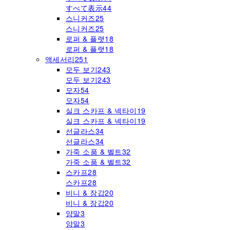
すべて表示
44
스니커즈
25
스니커즈
25
로퍼 & 플랫
18
로퍼 & 플랫
18
액세서리
251
모두 보기
243
모두 보기
243
모자
54
모자
54
실크 스카프 & 넥타이
19
실크 스카프 & 넥타이
19
선글라스
34
선글라스
34
가죽 소품 & 벨트
32
가죽 소품 & 벨트
32
스카프
28
스카프
28
비니 & 장갑
20
비니 & 장갑
20
양말
3
양말
3