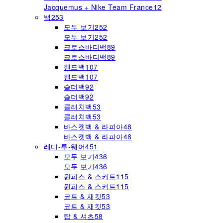
Jacquemus + Nike Team France
12
백
253
모두 보기
252
모두 보기
252
크로스바디백
89
크로스바디백
89
핸드백
107
핸드백
107
숄더백
92
숄더백
92
클러치백
53
클러치백
53
바스켓백 & 라피아
48
바스켓백 & 라피아
48
레디-투-웨어
451
모두 보기
436
모두 보기
436
원피스 & 스커트
115
원피스 & 스커트
115
코트 & 재킷
53
코트 & 재킷
53
탑 & 셔츠
58