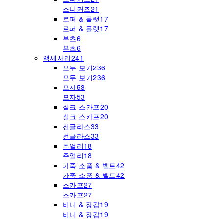
스니커즈
21
로퍼 & 플랫
17
로퍼 & 플랫
17
부츠
6
부츠
6
액세서리
241
모두 보기
236
모두 보기
236
모자
53
모자
53
실크 스카프
20
실크 스카프
20
선글라스
33
선글라스
33
주얼리
18
주얼리
18
가죽 소품 & 벨트
42
가죽 소품 & 벨트
42
스카프
27
스카프
27
비니 & 장갑
19
비니 & 장갑
19