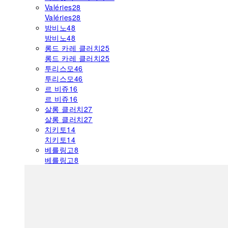
Valéries
28
Valéries
28
밤비노
48
밤비노
48
롱드 카레 클러치
25
롱드 카레 클러치
25
투리스모
46
투리스모
46
르 비쥬
16
르 비쥬
16
살롱 클러치
27
살롱 클러치
27
치키토
14
치키토
14
베를링고
8
베를링고
8