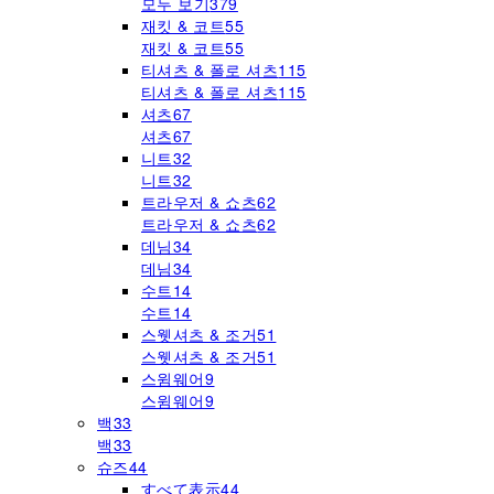
모두 보기
379
재킷 & 코트
55
재킷 & 코트
55
티셔츠 & 폴로 셔츠
115
티셔츠 & 폴로 셔츠
115
셔츠
67
셔츠
67
니트
32
니트
32
트라우저 & 쇼츠
62
트라우저 & 쇼츠
62
데님
34
데님
34
수트
14
수트
14
스웻셔츠 & 조거
51
스웻셔츠 & 조거
51
스윔웨어
9
스윔웨어
9
백
33
백
33
슈즈
44
すべて表示
44