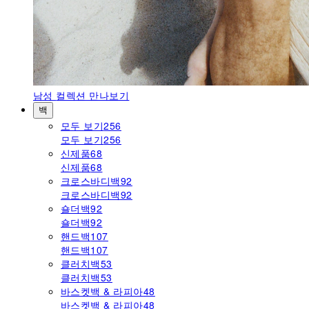
남성
컬렉션 만나보기
백
모두 보기
256
모두 보기
256
신제품
68
신제품
68
크로스바디백
92
크로스바디백
92
숄더백
92
숄더백
92
핸드백
107
핸드백
107
클러치백
53
클러치백
53
바스켓백 & 라피아
48
바스켓백 & 라피아
48