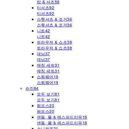
탑 & 셔츠
58
티셔츠
92
티셔츠
92
스웻셔츠 & 조거
36
스웻셔츠 & 조거
36
니트
42
니트
42
트라우저 & 쇼츠
38
트라우저 & 쇼츠
38
데님
37
데님
37
매칭 세트
31
매칭 세트
31
스윔웨어
19
스윔웨어
19
슈즈
84
모두 보기
81
모두 보기
81
펌프스
20
펌프스
20
샌들, 뮬 & 에스파드리유
18
샌들, 뮬 & 에스파드리유
18
스니커즈
21