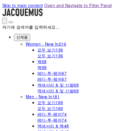
Please
Skip to main content
Open and Navigate to Filter Panel
note:
This
website
includes
여기에 검색어를 입력하세요...
an
accessibility
신제품
system.
Women - New In
216
모두 보기
136
모두 보기
136
백
68
백
68
레디-투-웨어
67
레디-투-웨어
67
액세서리 & 및 신발
68
액세서리 & 및 신발
68
Men - New In
181
모두 보기
169
모두 보기
169
레디-투-웨어
74
레디-투-웨어
74
액세서리 & 백
48