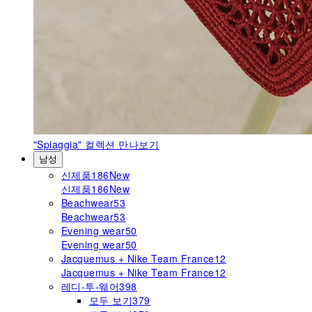
"Spiaggia"
컬렉션 만나보기
남성
신제품
186
New
신제품
186
New
Beachwear
53
Beachwear
53
Evening wear
50
Evening wear
50
Jacquemus + Nike Team France
12
Jacquemus + Nike Team France
12
레디-투-웨어
398
모두 보기
379