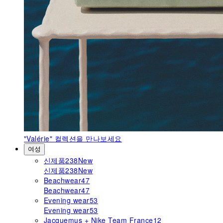
"Valérie"
컬렉션을 만나보세요
여성
신제품
238
New
신제품
238
New
Beachwear
47
Beachwear
47
Evening wear
53
Evening wear
53
Jacquemus + Nike Team France
12