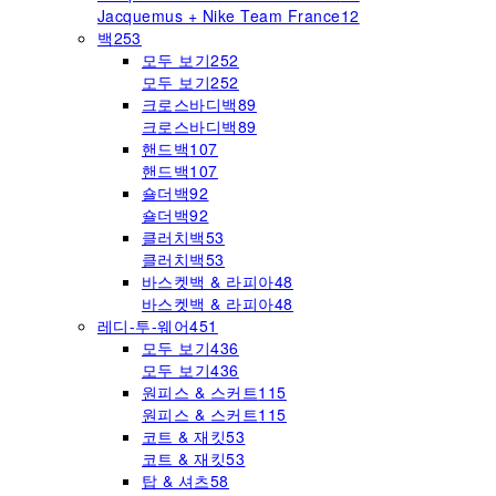
Jacquemus + Nike Team France
12
백
253
모두 보기
252
모두 보기
252
크로스바디백
89
크로스바디백
89
핸드백
107
핸드백
107
숄더백
92
숄더백
92
클러치백
53
클러치백
53
바스켓백 & 라피아
48
바스켓백 & 라피아
48
레디-투-웨어
451
모두 보기
436
모두 보기
436
원피스 & 스커트
115
원피스 & 스커트
115
코트 & 재킷
53
코트 & 재킷
53
탑 & 셔츠
58