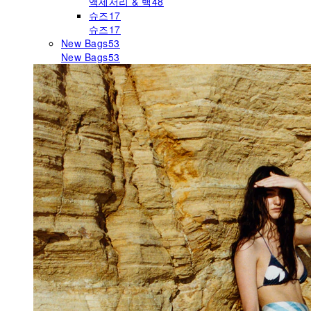
액세서리 & 백
48
슈즈
17
슈즈
17
New Bags
53
New Bags
53