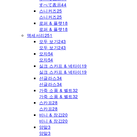
すべて表示
44
스니커즈
25
스니커즈
25
로퍼 & 플랫
18
로퍼 & 플랫
18
액세서리
251
모두 보기
243
모두 보기
243
모자
54
모자
54
실크 스카프 & 넥타이
19
실크 스카프 & 넥타이
19
선글라스
34
선글라스
34
가죽 소품 & 벨트
32
가죽 소품 & 벨트
32
스카프
28
스카프
28
비니 & 장갑
20
비니 & 장갑
20
양말
3
양말
3