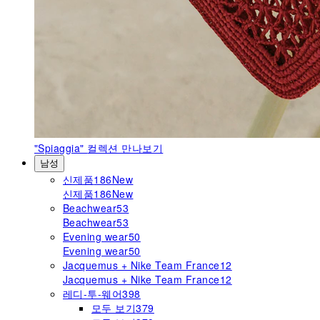
"Spiaggia"
컬렉션 만나보기
남성
신제품
186
New
신제품
186
New
Beachwear
53
Beachwear
53
Evening wear
50
Evening wear
50
Jacquemus + Nike Team France
12
Jacquemus + Nike Team France
12
레디-투-웨어
398
모두 보기
379