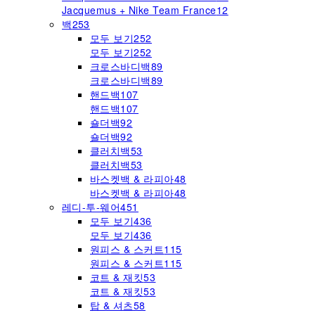
Jacquemus + Nike Team France
12
백
253
모두 보기
252
모두 보기
252
크로스바디백
89
크로스바디백
89
핸드백
107
핸드백
107
숄더백
92
숄더백
92
클러치백
53
클러치백
53
바스켓백 & 라피아
48
바스켓백 & 라피아
48
레디-투-웨어
451
모두 보기
436
모두 보기
436
원피스 & 스커트
115
원피스 & 스커트
115
코트 & 재킷
53
코트 & 재킷
53
탑 & 셔츠
58