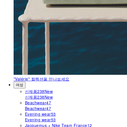
"Valérie"
컬렉션을 만나보세요
여성
신제품
238
New
신제품
238
New
Beachwear
47
Beachwear
47
Evening wear
53
Evening wear
53
Jacquemus + Nike Team France
12