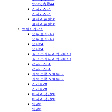
すべて表示
44
스니커즈
25
스니커즈
25
로퍼 & 플랫
18
로퍼 & 플랫
18
액세서리
251
모두 보기
243
모두 보기
243
모자
54
모자
54
실크 스카프 & 넥타이
19
실크 스카프 & 넥타이
19
선글라스
34
선글라스
34
가죽 소품 & 벨트
32
가죽 소품 & 벨트
32
스카프
28
스카프
28
비니 & 장갑
20
비니 & 장갑
20
양말
3
양말
3