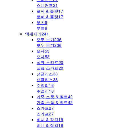
스니커즈
21
로퍼 & 플랫
17
로퍼 & 플랫
17
부츠
6
부츠
6
액세서리
241
모두 보기
236
모두 보기
236
모자
53
모자
53
실크 스카프
20
실크 스카프
20
선글라스
33
선글라스
33
주얼리
18
주얼리
18
가죽 소품 & 벨트
42
가죽 소품 & 벨트
42
스카프
27
스카프
27
비니 & 장갑
19
비니 & 장갑
19