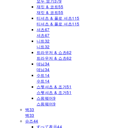
모두 보기
379
재킷 & 코트
55
재킷 & 코트
55
티셔츠 & 폴로 셔츠
115
티셔츠 & 폴로 셔츠
115
셔츠
67
셔츠
67
니트
32
니트
32
트라우저 & 쇼츠
62
트라우저 & 쇼츠
62
데님
34
데님
34
수트
14
수트
14
스웻셔츠 & 조거
51
스웻셔츠 & 조거
51
스윔웨어
9
스윔웨어
9
백
33
백
33
슈즈
44
すべて表示
44