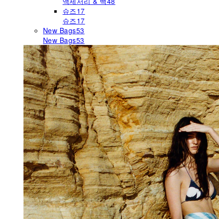
액세서리 & 백
48
슈즈
17
슈즈
17
New Bags
53
New Bags
53