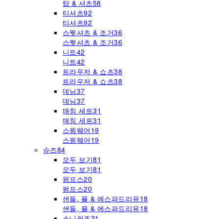
탑 & 셔츠
58
티셔츠
92
티셔츠
92
스웻셔츠 & 조거
36
스웻셔츠 & 조거
36
니트
42
니트
42
트라우저 & 쇼츠
38
트라우저 & 쇼츠
38
데님
37
데님
37
매칭 세트
31
매칭 세트
31
스윔웨어
19
스윔웨어
19
슈즈
84
모두 보기
81
모두 보기
81
펌프스
20
펌프스
20
샌들, 뮬 & 에스파드리유
18
샌들, 뮬 & 에스파드리유
18
스니커즈
21