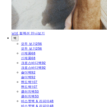
남성
컬렉션 만나보기
백
모두 보기
256
모두 보기
256
신제품
68
신제품
68
크로스바디백
92
크로스바디백
92
숄더백
92
숄더백
92
핸드백
107
핸드백
107
클러치백
53
클러치백
53
바스켓백 & 라피아
48
바스켓백 & 라피아
48