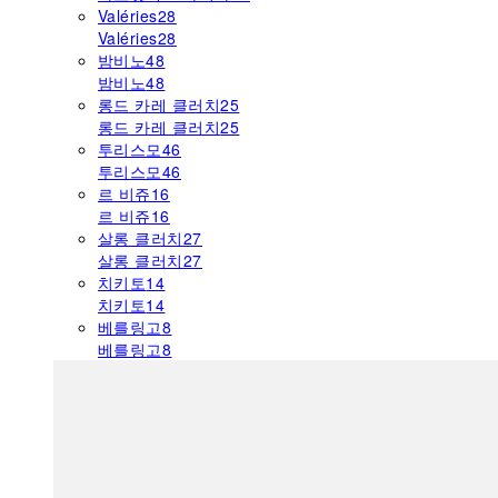
Valéries
28
Valéries
28
밤비노
48
밤비노
48
롱드 카레 클러치
25
롱드 카레 클러치
25
투리스모
46
투리스모
46
르 비쥬
16
르 비쥬
16
살롱 클러치
27
살롱 클러치
27
치키토
14
치키토
14
베를링고
8
베를링고
8