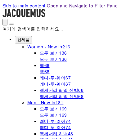
Please
Skip to main content
Open and Navigate to Filter Panel
note:
This
website
includes
여기에 검색어를 입력하세요...
an
accessibility
신제품
system.
Women - New In
216
모두 보기
136
모두 보기
136
백
68
백
68
레디-투-웨어
67
레디-투-웨어
67
액세서리 & 및 신발
68
액세서리 & 및 신발
68
Men - New In
181
모두 보기
169
모두 보기
169
레디-투-웨어
74
레디-투-웨어
74
액세서리 & 백
48