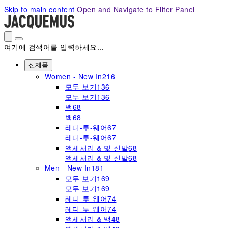
Please
Skip to main content
Open and Navigate to Filter Panel
note:
This
website
includes
여기에 검색어를 입력하세요...
an
accessibility
신제품
system.
Women - New In
216
모두 보기
136
모두 보기
136
백
68
백
68
레디-투-웨어
67
레디-투-웨어
67
액세서리 & 및 신발
68
액세서리 & 및 신발
68
Men - New In
181
모두 보기
169
모두 보기
169
레디-투-웨어
74
레디-투-웨어
74
액세서리 & 백
48