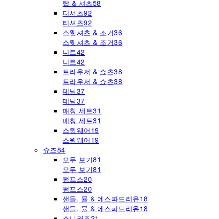
탑 & 셔츠
58
티셔츠
92
티셔츠
92
스웻셔츠 & 조거
36
스웻셔츠 & 조거
36
니트
42
니트
42
트라우저 & 쇼츠
38
트라우저 & 쇼츠
38
데님
37
데님
37
매칭 세트
31
매칭 세트
31
스윔웨어
19
스윔웨어
19
슈즈
84
모두 보기
81
모두 보기
81
펌프스
20
펌프스
20
샌들, 뮬 & 에스파드리유
18
샌들, 뮬 & 에스파드리유
18
스니커즈
21