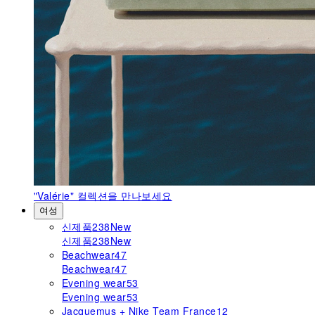
"Valérie"
컬렉션을 만나보세요
여성
신제품
238
New
신제품
238
New
Beachwear
47
Beachwear
47
Evening wear
53
Evening wear
53
Jacquemus + Nike Team France
12