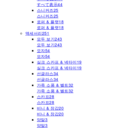
すべて表示
44
스니커즈
25
스니커즈
25
로퍼 & 플랫
18
로퍼 & 플랫
18
액세서리
251
모두 보기
243
모두 보기
243
모자
54
모자
54
실크 스카프 & 넥타이
19
실크 스카프 & 넥타이
19
선글라스
34
선글라스
34
가죽 소품 & 벨트
32
가죽 소품 & 벨트
32
스카프
28
스카프
28
비니 & 장갑
20
비니 & 장갑
20
양말
3
양말
3