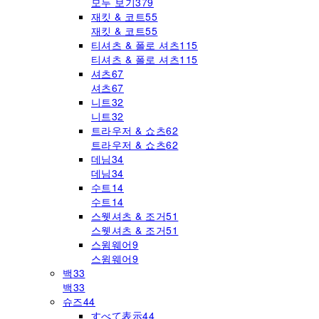
모두 보기
379
재킷 & 코트
55
재킷 & 코트
55
티셔츠 & 폴로 셔츠
115
티셔츠 & 폴로 셔츠
115
셔츠
67
셔츠
67
니트
32
니트
32
트라우저 & 쇼츠
62
트라우저 & 쇼츠
62
데님
34
데님
34
수트
14
수트
14
스웻셔츠 & 조거
51
스웻셔츠 & 조거
51
스윔웨어
9
스윔웨어
9
백
33
백
33
슈즈
44
すべて表示
44