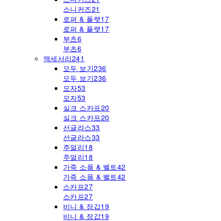
스니커즈
21
로퍼 & 플랫
17
로퍼 & 플랫
17
부츠
6
부츠
6
액세서리
241
모두 보기
236
모두 보기
236
모자
53
모자
53
실크 스카프
20
실크 스카프
20
선글라스
33
선글라스
33
주얼리
18
주얼리
18
가죽 소품 & 벨트
42
가죽 소품 & 벨트
42
스카프
27
스카프
27
비니 & 장갑
19
비니 & 장갑
19