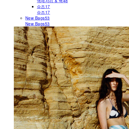
액세서리 & 백
48
슈즈
17
슈즈
17
New Bags
53
New Bags
53