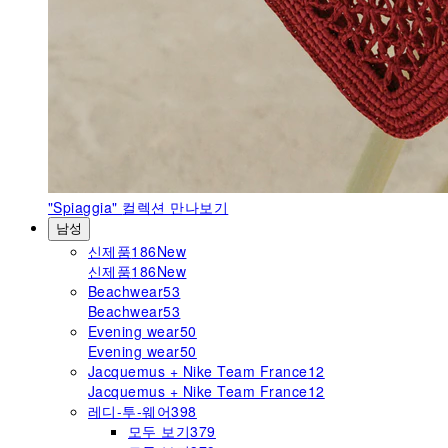
"Spiaggia"
컬렉션 만나보기
남성
신제품
186
New
신제품
186
New
Beachwear
53
Beachwear
53
Evening wear
50
Evening wear
50
Jacquemus + Nike Team France
12
Jacquemus + Nike Team France
12
레디-투-웨어
398
모두 보기
379