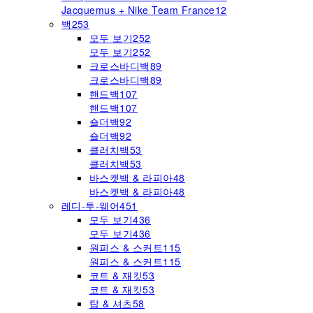
Jacquemus + Nike Team France
12
백
253
모두 보기
252
모두 보기
252
크로스바디백
89
크로스바디백
89
핸드백
107
핸드백
107
숄더백
92
숄더백
92
클러치백
53
클러치백
53
바스켓백 & 라피아
48
바스켓백 & 라피아
48
레디-투-웨어
451
모두 보기
436
모두 보기
436
원피스 & 스커트
115
원피스 & 스커트
115
코트 & 재킷
53
코트 & 재킷
53
탑 & 셔츠
58