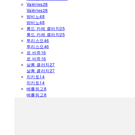
Valéries
28
Valéries
28
밤비노
48
밤비노
48
롱드 카레 클러치
25
롱드 카레 클러치
25
투리스모
46
투리스모
46
르 비쥬
16
르 비쥬
16
살롱 클러치
27
살롱 클러치
27
치키토
14
치키토
14
베를링고
8
베를링고
8