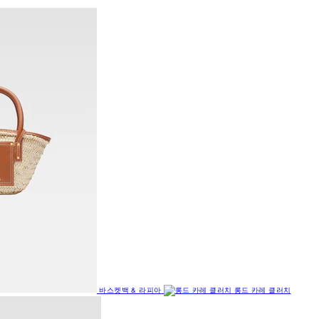
바스켓백 & 라피아
롱드 카레 클러치