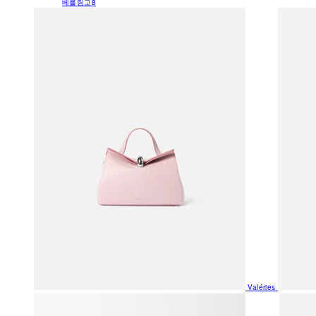
베를링고
8
Valéries