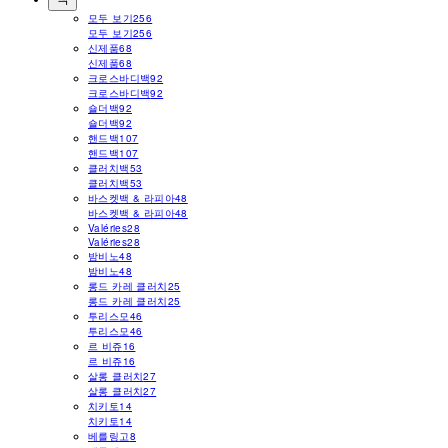
모두 보기
256
모두 보기
256
신제품
68
신제품
68
크로스바디백
92
크로스바디백
92
숄더백
92
숄더백
92
핸드백
107
핸드백
107
클러치백
53
클러치백
53
바스켓백 & 라피아
48
바스켓백 & 라피아
48
Valéries
28
Valéries
28
밤비노
48
밤비노
48
롱드 카레 클러치
25
롱드 카레 클러치
25
투리스모
46
투리스모
46
르 비쥬
16
르 비쥬
16
살롱 클러치
27
살롱 클러치
27
치키토
14
치키토
14
베를링고
8