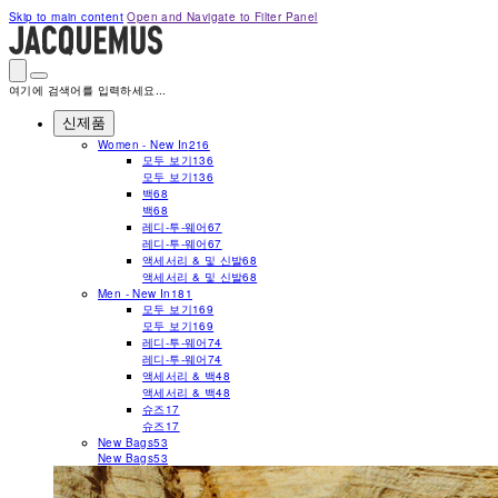
Please
Skip to main content
Open and Navigate to Filter Panel
note:
This
website
includes
an
여기에 검색어를 입력하세요...
accessibility
system.
신제품
Press
Women - New In
216
Control-
모두 보기
136
F11
모두 보기
136
to
백
68
adjust
the
백
68
website
레디-투-웨어
67
to
레디-투-웨어
67
people
액세서리 & 및 신발
68
with
액세서리 & 및 신발
68
visual
Men - New In
181
disabilities
모두 보기
169
who
모두 보기
169
are
레디-투-웨어
74
using
레디-투-웨어
74
a
액세서리 & 백
48
screen
액세서리 & 백
48
reader;
슈즈
17
Press
슈즈
17
Control-
New Bags
53
F10
New Bags
53
to
open
an