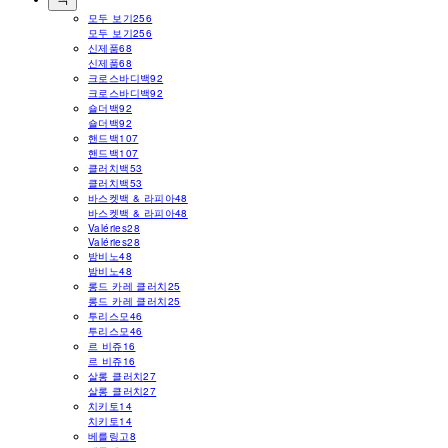
모두 보기
256
모두 보기
256
신제품
68
신제품
68
크로스바디백
92
크로스바디백
92
숄더백
92
숄더백
92
핸드백
107
핸드백
107
클러치백
53
클러치백
53
바스켓백 & 라피아
48
바스켓백 & 라피아
48
Valéries
28
Valéries
28
밤비노
48
밤비노
48
롱드 카레 클러치
25
롱드 카레 클러치
25
투리스모
46
투리스모
46
르 비쥬
16
르 비쥬
16
살롱 클러치
27
살롱 클러치
27
치키토
14
치키토
14
베를링고
8