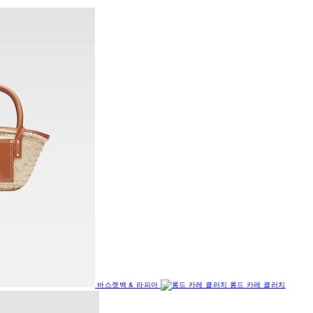
바스켓백 & 라피아
롱드 카레 클러치