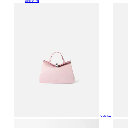
베를링고
8
Valéries