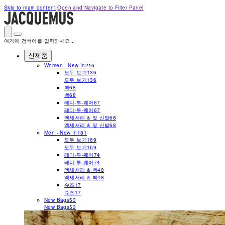
Please
Skip to main content
Open and Navigate to Filter Panel
note:
This
website
includes
an
여기에 검색어를 입력하세요...
accessibility
system.
신제품
Press
Women - New In
216
Control-
모두 보기
136
F11
모두 보기
136
to
백
68
adjust
the
백
68
website
레디-투-웨어
67
to
레디-투-웨어
67
people
액세서리 & 및 신발
68
with
액세서리 & 및 신발
68
visual
Men - New In
181
disabilities
모두 보기
169
who
모두 보기
169
are
레디-투-웨어
74
using
레디-투-웨어
74
a
액세서리 & 백
48
screen
액세서리 & 백
48
reader;
슈즈
17
Press
슈즈
17
Control-
New Bags
53
F10
New Bags
53
to
open
an